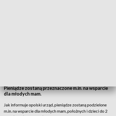
(fot. Alberto Pezzali/NurPhoto via Getty Images)
W ramach programu "Fundusze Europejskie dla
Opolskiego 2021-2027" region otrzyma 966 mln
euro. Jak poinformował dziś opolski urząd
wojewódzki kwota jest sumą dotacji z
Europejskiego Funduszu Społecznego i
Europejskiego Funduszu Rozwoju Regionalnego.
Pieniądze zostaną przeznaczone m.in. na wsparcie
dla młodych mam.
Jak informuje opolski urząd, pieniądze zostaną podzielone
m.in. na wsparcie dla młodych mam, położnych i dzieci do 2