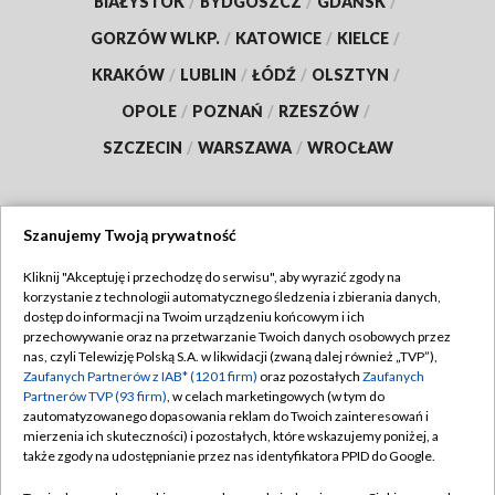
BIAŁYSTOK
/
BYDGOSZCZ
/
GDAŃSK
/
GORZÓW WLKP.
/
KATOWICE
/
KIELCE
/
KRAKÓW
/
LUBLIN
/
ŁÓDŹ
/
OLSZTYN
/
OPOLE
/
POZNAŃ
/
RZESZÓW
/
SZCZECIN
/
WARSZAWA
/
WROCŁAW
Szanujemy Twoją prywatność
Dołącz do nas:
Kliknij "Akceptuję i przechodzę do serwisu", aby wyrazić zgody na
korzystanie z technologii automatycznego śledzenia i zbierania danych,
TVP
dostęp do informacji na Twoim urządzeniu końcowym i ich
Abonament TVP
przechowywanie oraz na przetwarzanie Twoich danych osobowych przez
Regulamin TVP
nas, czyli Telewizję Polską S.A. w likwidacji (zwaną dalej również „TVP”),
Emisja w TVP
Polityka prywatności
Zaufanych Partnerów z IAB* (1201 firm)
oraz pozostałych
Zaufanych
Partnerów TVP (93 firm)
, w celach marketingowych (w tym do
Centrum informacji TVP
Moje zgody
zautomatyzowanego dopasowania reklam do Twoich zainteresowań i
mierzenia ich skuteczności) i pozostałych, które wskazujemy poniżej, a
Naziemna Telewizja Cyfrowa
Pomoc
także zgody na udostępnianie przez nas identyfikatora PPID do Google.
Sklep TVP
Biuro reklamy