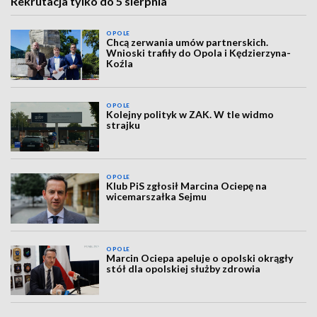
Rekrutacja tylko do 5 sierpnia
OPOLE
Chcą zerwania umów partnerskich.
Wnioski trafiły do Opola i Kędzierzyna-
Koźla
OPOLE
Kolejny polityk w ZAK. W tle widmo
strajku
OPOLE
Klub PiS zgłosił Marcina Ociepę na
wicemarszałka Sejmu
OPOLE
Marcin Ociepa apeluje o opolski okrągły
stół dla opolskiej służby zdrowia