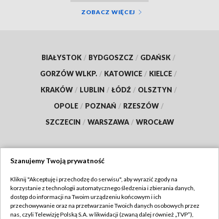
ZOBACZ WIĘCEJ
BIAŁYSTOK
/
BYDGOSZCZ
/
GDAŃSK
/
GORZÓW WLKP.
/
KATOWICE
/
KIELCE
/
KRAKÓW
/
LUBLIN
/
ŁÓDŹ
/
OLSZTYN
/
OPOLE
/
POZNAŃ
/
RZESZÓW
/
SZCZECIN
/
WARSZAWA
/
WROCŁAW
Szanujemy Twoją prywatność
Dołącz do nas:
Kliknij "Akceptuję i przechodzę do serwisu", aby wyrazić zgody na
korzystanie z technologii automatycznego śledzenia i zbierania danych,
TVP
dostęp do informacji na Twoim urządzeniu końcowym i ich
Abonament TVP
przechowywanie oraz na przetwarzanie Twoich danych osobowych przez
Regulamin TVP
nas, czyli Telewizję Polską S.A. w likwidacji (zwaną dalej również „TVP”),