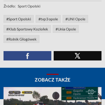
Źródło:
Sport Opolski
#Sport Opolski
#tvp3 opole
#UNI Opole
#Klub Sportowy Koziołek
#Unia Opole
#Rolnik Głogówek
ZOBACZ TAKŻE