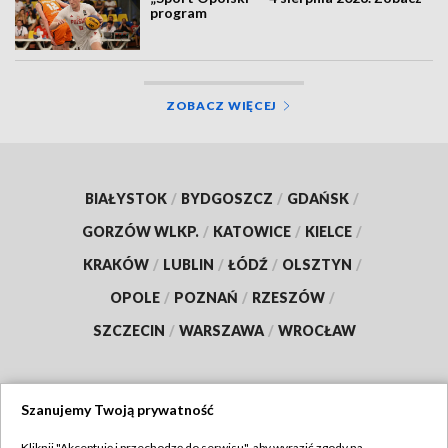
program
ZOBACZ WIĘCEJ
BIAŁYSTOK
/
BYDGOSZCZ
/
GDAŃSK
/
GORZÓW WLKP.
/
KATOWICE
/
KIELCE
/
KRAKÓW
/
LUBLIN
/
ŁÓDŹ
/
OLSZTYN
/
OPOLE
/
POZNAŃ
/
RZESZÓW
/
SZCZECIN
/
WARSZAWA
/
WROCŁAW
Szanujemy Twoją prywatność
Dołącz do nas:
Kliknij "Akceptuję i przechodzę do serwisu", aby wyrazić zgody na