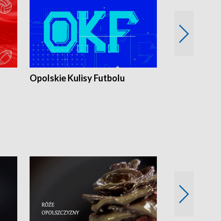
Opolskie Kulisy Futbolu
Złote chwile
sportu