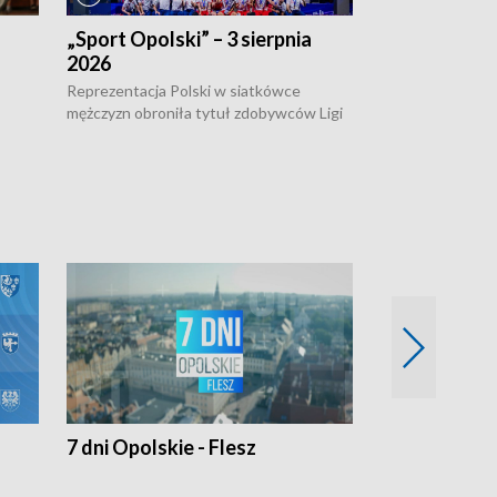
„Sport Opolski” – 3 sierpnia
„Sport Opolsk
2026
Reprezentacja P
mężczyzn w półfi
Reprezentacja Polski w siatkówce
meczu ćwierćfin
mężczyzn obroniła tytuł zdobywców Ligi
Biało-Czerwoni p
w
Narodów. W finale pokonali Amerykanów
Ningbo Ukraińcó
niejów
po tie-breaku. W meczu nie zabrakło
opolskich wątków.
7 dni Opolskie - Flesz
Opolskie o 