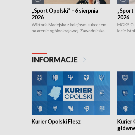
„Sport Opolski” – 6 sierpnia
„Sport 
2026
2026
Wiktoria Madejska z kolejnym sukcesem
MGKS Cuk
na arenie ogólnokrajowej. Zawodniczka
lecie ist
Klubu Kolarskiego Ziemia Brzeska
odbył się
została podwójna Mistrzynią Polski
również o
Juniorów Młodszych w kolarstwie
Otwartyc
torowym.
plażowej
INFORMACJE
meczu Ko
Kurier Opolski Flesz
Kurier 
główn