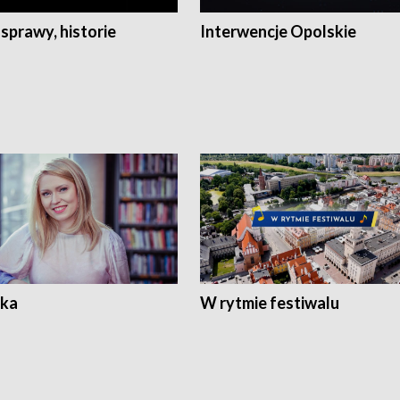
 sprawy, historie
Interwencje Opolskie
ka
W rytmie festiwalu