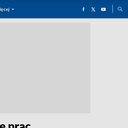
ęcej
ę prac