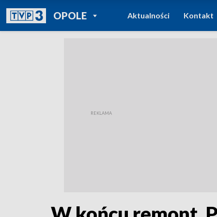
POWRÓT DO
OPOLE
Aktualności
Kontakt
TVP REGIONY
W końcu remont. P