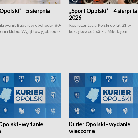
Opolski” – 5 sierpnia
„Sport Opolski” – 4 sierpnia
2026
rownik Baborów obchodził 80-
Reprezentacja Polski do lat 21 w
nienia klubu. Wyjątkowy jubileusz
koszykówce 3x3 – z Mikołajem
 na sportowo. W programie
Kowalczykiem z opolskiego AZS-u 
 turnieju eliminacyjnym
składzie - wygrała dwa z trzech tur
h Mistrzostw w siatkówce
w ramach Ligi Narodów. Rywalizacja
 amatorów w Opolu oraz o
odbyła się w węgierskim Szolnok.
lejarza Opole. Zapraszamy!
Opolski - wydanie
Kurier Opolski - wydanie
e
wieczorne