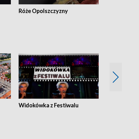
Róże Opolszczyzny
Czas report
Widokówka z Festiwalu
Strefa Kultu