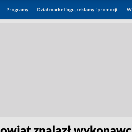
Programy
Dział marketingu, reklamy i promocji
Wi
owiat znalazł wykonawc