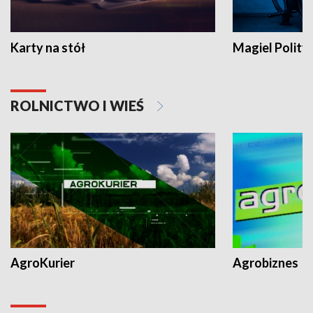
Karty na stół
Magiel Polity
ROLNICTWO I WIEŚ
AgroKurier
Agrobiznes