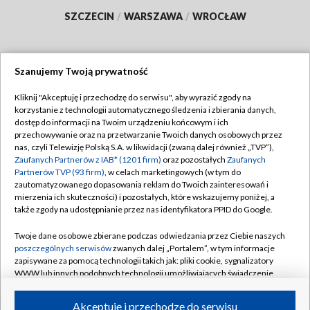
SZCZECIN
/
WARSZAWA
/
WROCŁAW
Szanujemy Twoją prywatność
Dołącz do nas:
Kliknij "Akceptuję i przechodzę do serwisu", aby wyrazić zgody na
korzystanie z technologii automatycznego śledzenia i zbierania danych,
TVP
dostęp do informacji na Twoim urządzeniu końcowym i ich
Abonament TVP
przechowywanie oraz na przetwarzanie Twoich danych osobowych przez
Regulamin TVP
nas, czyli Telewizję Polską S.A. w likwidacji (zwaną dalej również „TVP”),
Emisja w TVP
Zaufanych Partnerów z IAB* (1201 firm)
oraz pozostałych
Zaufanych
Polityka prywatności
Partnerów TVP (93 firm)
, w celach marketingowych (w tym do
Centrum informacji TVP
Moje zgody
zautomatyzowanego dopasowania reklam do Twoich zainteresowań i
mierzenia ich skuteczności) i pozostałych, które wskazujemy poniżej, a
Naziemna Telewizja Cyfrowa
Pomoc
także zgody na udostępnianie przez nas identyfikatora PPID do Google.
Sklep TVP
Biuro reklamy
Twoje dane osobowe zbierane podczas odwiedzania przez Ciebie naszych
Rada Programowa
poszczególnych serwisów
zwanych dalej „Portalem”, w tym informacje
Kontakt
zapisywane za pomocą technologii takich jak: pliki cookie, sygnalizatory
System NOS
WWW lub innych podobnych technologii umożliwiających świadczenie
dopasowanych i bezpiecznych usług, personalizację treści oraz reklam,
Informacje o nadawcy
Kanały
udostępnianie funkcji mediów społecznościowych oraz analizowanie
Akceptuję i przechodzę do serwisu