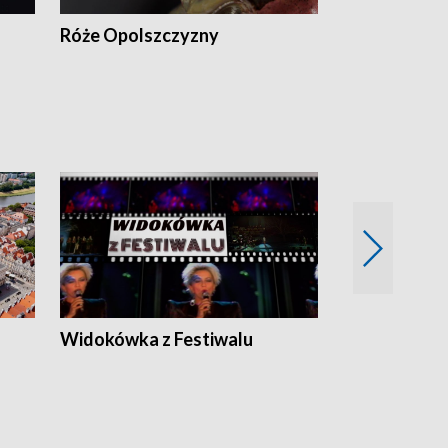
Róże Opolszczyzny
Czas report
Widokówka z Festiwalu
Strefa Kultu