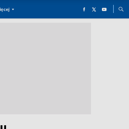
ęcej
mu