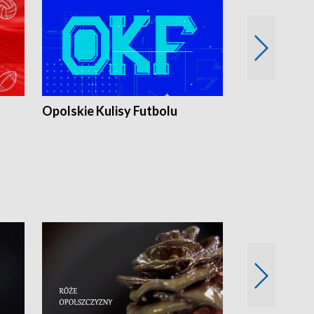
Opolskie Kulisy Futbolu
Złote chwile
sportu