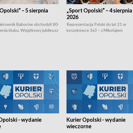
Opolski” – 5 sierpnia
„Sport Opolski” – 4 sierpnia
2026
rownik Baborów obchodził 80-
Reprezentacja Polski do lat 21 w
nienia klubu. Wyjątkowy jubileusz
koszykówce 3x3 – z Mikołajem
 na sportowo. W programie
Kowalczykiem z opolskiego AZS-u 
 turnieju eliminacyjnym
składzie - wygrała dwa z trzech tur
h Mistrzostw w siatkówce
w ramach Ligi Narodów. Rywalizacja
 amatorów w Opolu oraz o
odbyła się w węgierskim Szolnok.
lejarza Opole. Zapraszamy!
Opolski - wydanie
Kurier Opolski - wydanie
e
wieczorne