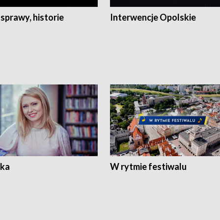
 sprawy, historie
Interwencje Opolskie
ka
W rytmie festiwalu