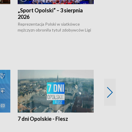
„Sport Opolski” – 3 sierpnia
„Sport Opolsk
2026
Reprezentacja P
mężczyzn w półfi
Reprezentacja Polski w siatkówce
meczu ćwierćfin
mężczyzn obroniła tytuł zdobywców Ligi
Biało-Czerwoni p
w
Narodów. W finale pokonali Amerykanów
Ningbo Ukraińcó
niejów
po tie-breaku. W meczu nie zabrakło
opolskich wątków.
7 dni Opolskie - Flesz
Opolskie o 