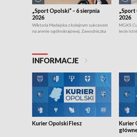
„Sport Opolski” – 6 sierpnia
„Sport 
2026
2026
Wiktoria Madejska z kolejnym sukcesem
MGKS Cuk
na arenie ogólnokrajowej. Zawodniczka
lecie ist
Klubu Kolarskiego Ziemia Brzeska
odbył się
została podwójna Mistrzynią Polski
również o
Juniorów Młodszych w kolarstwie
Otwartyc
torowym.
plażowej
INFORMACJE
meczu Ko
Kurier Opolski Flesz
Kurier 
główn