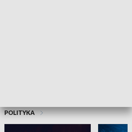
MNIEJSZOŚCI
Schlesien Journal
POLITYKA