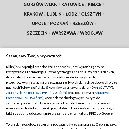
GORZÓW WLKP.
/
KATOWICE
/
KIELCE
/
KRAKÓW
/
LUBLIN
/
ŁÓDŹ
/
OLSZTYN
/
OPOLE
/
POZNAŃ
/
RZESZÓW
/
SZCZECIN
/
WARSZAWA
/
WROCŁAW
Szanujemy Twoją prywatność
Dołącz do nas:
Kliknij "Akceptuję i przechodzę do serwisu", aby wyrazić zgody na
korzystanie z technologii automatycznego śledzenia i zbierania danych,
TVP
dostęp do informacji na Twoim urządzeniu końcowym i ich
Abonament TVP
przechowywanie oraz na przetwarzanie Twoich danych osobowych przez
Regulamin TVP
nas, czyli Telewizję Polską S.A. w likwidacji (zwaną dalej również „TVP”),
Emisja w TVP
Zaufanych Partnerów z IAB* (1201 firm)
oraz pozostałych
Zaufanych
Polityka prywatności
Partnerów TVP (93 firm)
, w celach marketingowych (w tym do
Centrum informacji TVP
Moje zgody
zautomatyzowanego dopasowania reklam do Twoich zainteresowań i
mierzenia ich skuteczności) i pozostałych, które wskazujemy poniżej, a
Naziemna Telewizja Cyfrowa
Pomoc
także zgody na udostępnianie przez nas identyfikatora PPID do Google.
Sklep TVP
Biuro reklamy
Twoje dane osobowe zbierane podczas odwiedzania przez Ciebie naszych
Rada Programowa