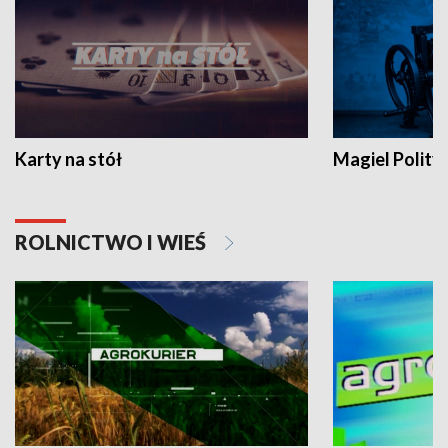
Karty na stół
Magiel Polity
ROLNICTWO I WIEŚ