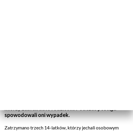
(fot. arch. PAP/Darek Delmanowicz)
Przy ulicy Piłsudskiego w Nysie patrol policji
zauważył forda focusa, który jechał z nadmierną
prędkością. Gdy funkcjonariusze chcieli zatrzymać
łamiącego przepisy kierowcę, ten zignorował
sygnały i rozpoczął ucieczkę ulicami miasta.
Okazało się, że jedzie w nim trzech 14-latków,
którzy zabrali auto rodzicom. Podczas pościgu
spowodowali oni wypadek.
Zatrzymano trzech 14-latków, którzy jechali osobowym