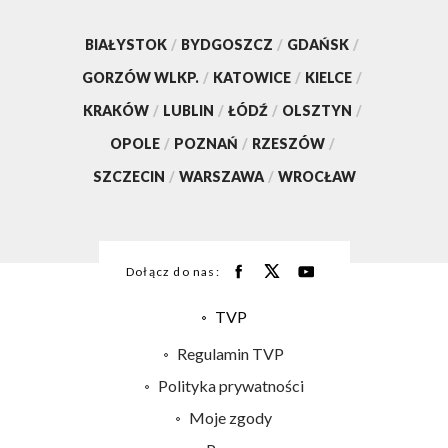
BIAŁYSTOK
/
BYDGOSZCZ
/
GDAŃSK
/
GORZÓW WLKP.
/
KATOWICE
/
KIELCE
/
KRAKÓW
/
LUBLIN
/
ŁÓDŹ
/
OLSZTYN
/
OPOLE
/
POZNAŃ
/
RZESZÓW
/
SZCZECIN
/
WARSZAWA
/
WROCŁAW
Dołącz do nas:
TVP
Abonament TVP
Regulamin TVP
Emisja w TVP
Polityka prywatności
Centrum informacji TVP
Moje zgody
Naziemna Telewizja Cyfrowa