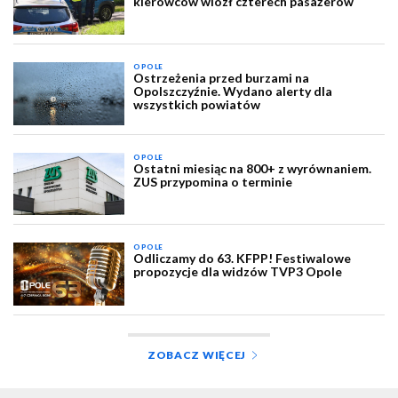
kierowców wiózł czterech pasażerów
OPOLE
Ostrzeżenia przed burzami na
Opolszczyźnie. Wydano alerty dla
wszystkich powiatów
OPOLE
Ostatni miesiąc na 800+ z wyrównaniem.
ZUS przypomina o terminie
OPOLE
Odliczamy do 63. KFPP! Festiwalowe
propozycje dla widzów TVP3 Opole
ZOBACZ WIĘCEJ