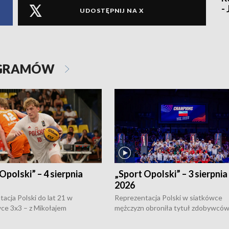
-
UDOSTĘPNIJ NA X
OGRAMÓW
Opolski” – 4 sierpnia
„Sport Opolski” – 3 sierpnia
2026
acja Polski do lat 21 w
Reprezentacja Polski w siatkówce
ce 3x3 – z Mikołajem
mężczyzn obroniła tytuł zdobywców 
kiem z opolskiego AZS-u w
Narodów. W finale pokonali Amery
- wygrała dwa z trzech turniejów
po tie-breaku. W meczu nie zabrakł