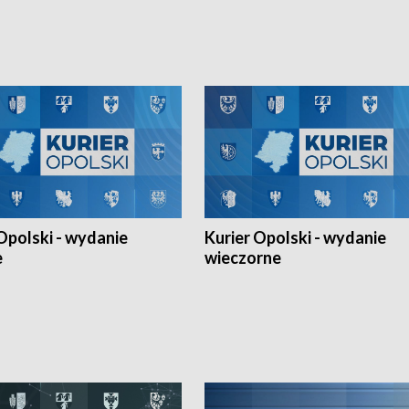
Ligi Narodów. Rywalizacja
opolskich wątków.
ę w węgierskim Szolnok.
Opolski - wydanie
Kurier Opolski - wydanie
e
wieczorne