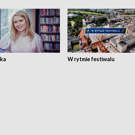
ka
W rytmie festiwalu