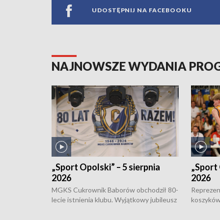
UDOSTĘPNIJ NA FACEBOOKU
NAJNOWSZE WYDANIA PR
„Sport Opolski” – 5 sierpnia
„Sport 
2026
2026
MGKS Cukrownik Baborów obchodził 80-
Reprezent
lecie istnienia klubu. Wyjątkowy jubileusz
koszyków
odbył się na sportowo. W programie
Kowalczy
również o turnieju eliminacyjnym
składzie 