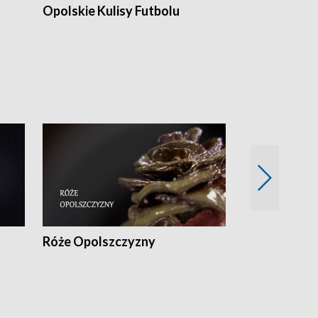
Opolskie Kulisy Futbolu
Złote chwile
sportu
Róże Opolszczyzny
Czas report