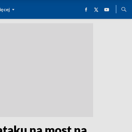
ęcej
ataku na most na