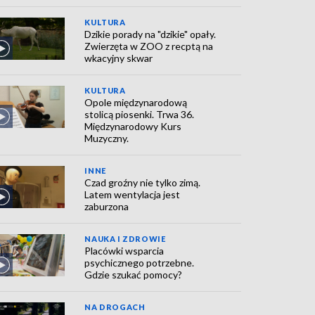
KULTURA
Dzikie porady na "dzikie" opały.
Zwierzęta w ZOO z recptą na
wkacyjny skwar
KULTURA
Opole międzynarodową
stolicą piosenki. Trwa 36.
Międzynarodowy Kurs
Muzyczny.
INNE
Czad groźny nie tylko zimą.
Latem wentylacja jest
zaburzona
NAUKA I ZDROWIE
Placówki wsparcia
psychicznego potrzebne.
Gdzie szukać pomocy?
NA DROGACH