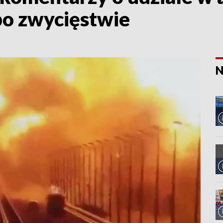
po zwycięstwie
N