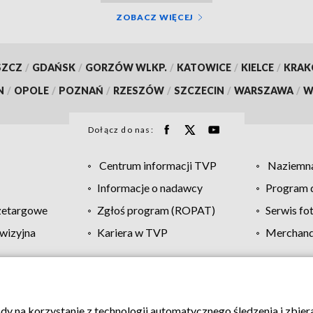
ZOBACZ WIĘCEJ
SZCZ
/
GDAŃSK
/
GORZÓW WLKP.
/
KATOWICE
/
KIELCE
/
KRA
N
/
OPOLE
/
POZNAŃ
/
RZESZÓW
/
SZCZECIN
/
WARSZAWA
/
W
Dołącz do nas:
Centrum informacji TVP
Naziemna
Informacje o nadawcy
Program d
zetargowe
Zgłoś program (ROPAT)
Serwis fo
wizyjna
Kariera w TVP
Merchandi
Polityka prywatności
Moje zgody
Pomoc
Biuro re
ody na korzystanie z technologii automatycznego śledzenia i zbie