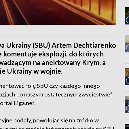
wa Ukrainy (SBU) Artem Dechtiarenko
e komentuje eksplozji, do których
rowadzącym na anektowany Krym, a
ie Ukrainy w wojnie.
mentować rolę SBU czy każdego innego
zjach po naszym ostatecznym zwycięstwie" -
rtal Liga.net.
yjne podały, powołując się na źródło w
cydent na moście był operacją specjalną SBU.