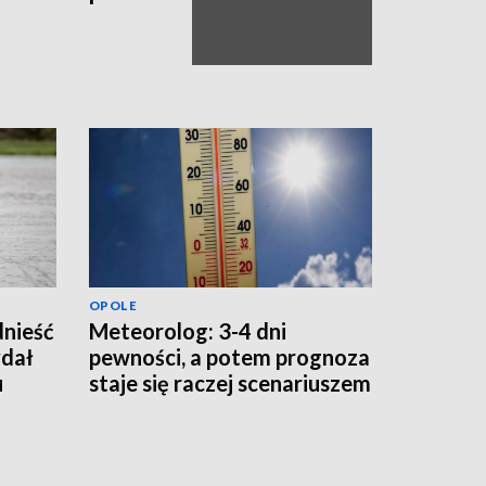
OPOLE
dnieść
Meteorolog: 3-4 dni
dał
pewności, a potem prognoza
u
staje się raczej scenariuszem