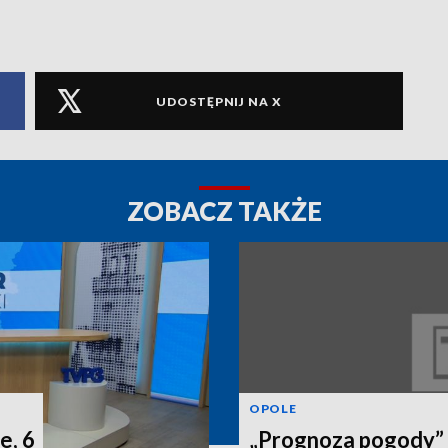
UDOSTĘPNIJ NA X
ZOBACZ TAKŻE
OPOLE
e, 6
„Prognoza pogody” n