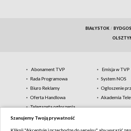
BIAŁYSTOK
/
BYDGO
OLSZTY
Abonament TVP
Emisja w TVP
Rada Programowa
System NOS
Biuro Reklamy
Ogłoszenie pr
Oferta Handlowa
Akademia Tele
Telegazeta ogłoszenia
Szanujemy Twoją prywatność
Regulamin TVP
Kliknij "Akceptuję i przechodzę do serwisu", aby wyrazić zg