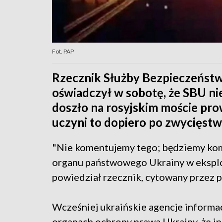
Fot. PAP
Rzecznik Służby Bezpieczeńst
oświadczył w sobotę, że SBU ni
doszło na rosyjskim moście p
uczyni to dopiero po zwycięstw
"Nie komentujemy tego; będziemy ko
organu państwowego Ukrainy w eksplo
powiedział rzecznik, cytowany przez po
Wcześniej ukraińskie agencje informac
organach ochrony prawa Ukrainy, że in