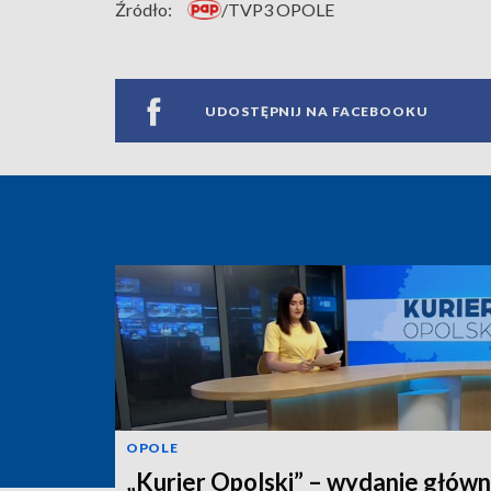
Źródło:
/TVP3 OPOLE
UDOSTĘPNIJ NA FACEBOOKU
OPOLE
„Kurier Opolski” – wydanie główn