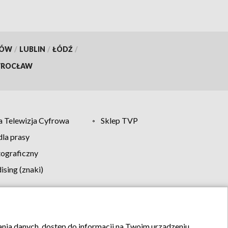
KÓW
/
LUBLIN
/
ŁÓDŹ
/
ROCŁAW
 Telewizja Cyfrowa
Sklep TVP
la prasy
tograficzny
sing (znaki)
klamy
Kontakt
rania danych, dostęp do informacji na Twoim urządzeniu