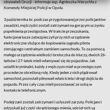
obywateli Gruzji - informuje asp. Agnieszka Nierychła z
Komendy Miejskiej Policji w Opolu.
3 października br. podczas przygotowanej przez policjantów
zasadzki, mężczyźni zostali zatrzymani na gorącym uczynku
popełnienia przestępstwa. W trakcie przeszukania,
funkcjonariusze zabezpieczyli przy nich urządzenie
elektroniczne służące do kopiowania sygnału pilota
sterującego centralnym zamkiem samochodu. To za pomocą
małego urządzenia wielkości breloczka do kluczy, dwóch 26-
latków i 27-latek mieli włamywać się do pojazdów. Jak
ustalili kryminalni, każdy z mężczyzn miał w przestępczym
procederze określoną rolę. Kiedy jeden z nich plądrował
samochód, pozostali pilnowali właściciela i drogi dojścia do
pojazdu. Przez cały czas mieli pozostawać ze sobą w
kontakcie telefonicznym.
Podejrzani zostali zatrzymani i usłyszeli zarzuty. Policjanci
odzyskali już część skradzionego mienia, wśród nich są