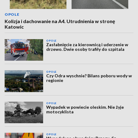
OPOLE
Kolizja i dachowanie na A4. Utrudnienia w stronę
Katowic
OPOLE
Zasłabnięcie za kierownicą i uderzenie w
drzewo. Dwie osoby trafiły do szpitala
OPOLE
Czy Odra wyschnie? Bilans poboru wody w
regionie
OPOLE
Wypadek w powiecie oleskim. Nie żyje
motocyklista
OPOLE