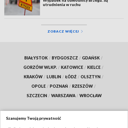
Wypadek na obwodnicy Brzegu. Są
utrudnienia w ruchu
ZOBACZ WIĘCEJ
BIAŁYSTOK
/
BYDGOSZCZ
/
GDAŃSK
/
GORZÓW WLKP.
/
KATOWICE
/
KIELCE
/
KRAKÓW
/
LUBLIN
/
ŁÓDŹ
/
OLSZTYN
/
OPOLE
/
POZNAŃ
/
RZESZÓW
/
SZCZECIN
/
WARSZAWA
/
WROCŁAW
Szanujemy Twoją prywatność
Dołącz do nas: