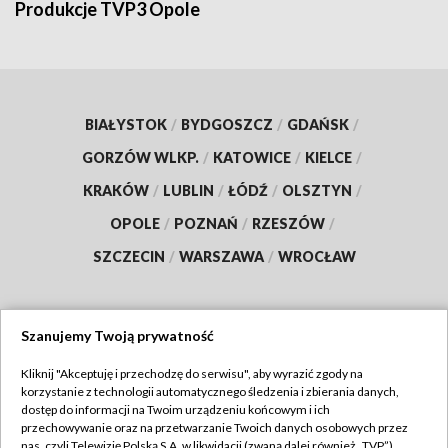
Produkcje TVP3 Opole
BIAŁYSTOK
/
BYDGOSZCZ
/
GDAŃSK
/
GORZÓW WLKP.
/
KATOWICE
/
KIELCE
/
KRAKÓW
/
LUBLIN
/
ŁÓDŹ
/
OLSZTYN
/
OPOLE
/
POZNAŃ
/
RZESZÓW
/
SZCZECIN
/
WARSZAWA
/
WROCŁAW
Szanujemy Twoją prywatność
Dołącz do nas:
Kliknij "Akceptuję i przechodzę do serwisu", aby wyrazić zgody na
korzystanie z technologii automatycznego śledzenia i zbierania danych,
TVP
dostęp do informacji na Twoim urządzeniu końcowym i ich
Abonament TVP
przechowywanie oraz na przetwarzanie Twoich danych osobowych przez
Regulamin TVP
nas, czyli Telewizję Polską S.A. w likwidacji (zwaną dalej również „TVP”),