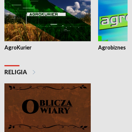
AgroKurier
Agrobiznes
RELIGIA