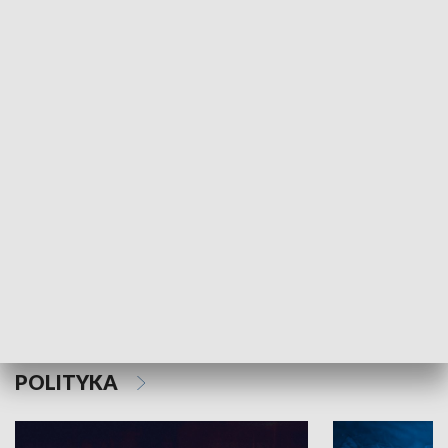
MNIEJSZOŚCI
Schlesien Journal
POLITYKA