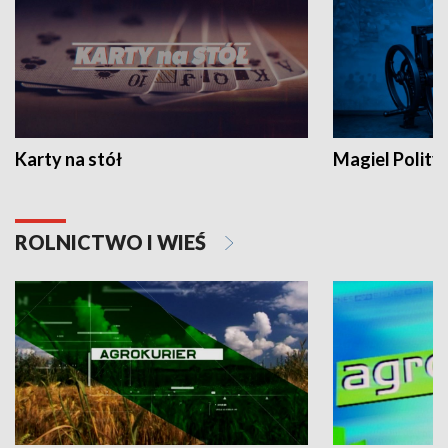
Karty na stół
Magiel Polity
ROLNICTWO I WIEŚ