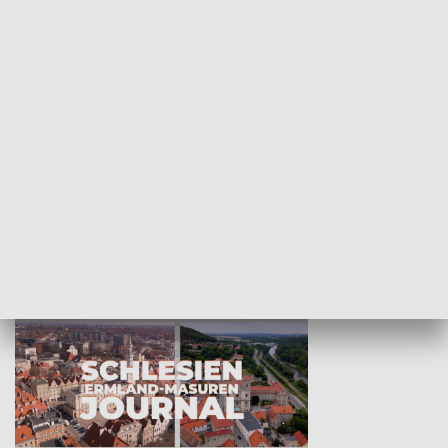
Wejściówka
Zakładka
MNIEJSZOŚCI