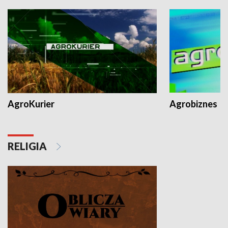
AgroKurier
Agrobiznes
RELIGIA