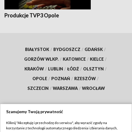
Produkcje TVP3 Opole
BIAŁYSTOK
/
BYDGOSZCZ
/
GDAŃSK
/
GORZÓW WLKP.
/
KATOWICE
/
KIELCE
/
KRAKÓW
/
LUBLIN
/
ŁÓDŹ
/
OLSZTYN
/
OPOLE
/
POZNAŃ
/
RZESZÓW
/
SZCZECIN
/
WARSZAWA
/
WROCŁAW
Szanujemy Twoją prywatność
Dołącz do nas:
Kliknij "Akceptuję i przechodzę do serwisu", aby wyrazić zgody na
korzystanie z technologii automatycznego śledzenia i zbierania danych,
TVP