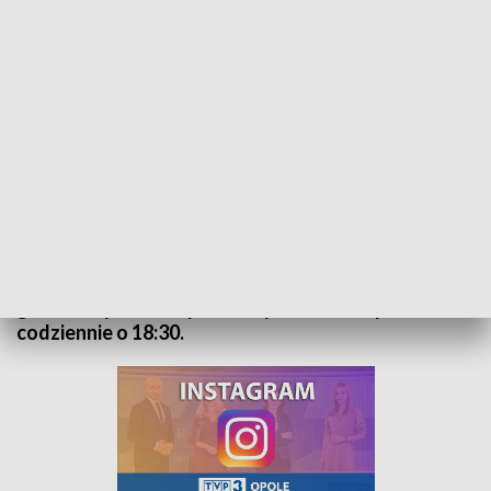
Kurier Opolski - wydanie główne – 5 października 2022
„Kurier Opolski” to codzienna porcja informacji o
najważniejszych wydarzeniach w regionie. Na
główne wydanie zapraszamy do TVP3 Opole
codziennie o 18:30.