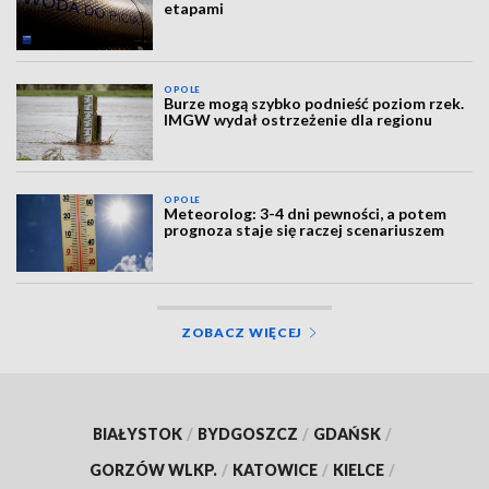
etapami
OPOLE
Burze mogą szybko podnieść poziom rzek.
IMGW wydał ostrzeżenie dla regionu
OPOLE
Meteorolog: 3-4 dni pewności, a potem
prognoza staje się raczej scenariuszem
ZOBACZ WIĘCEJ
BIAŁYSTOK
/
BYDGOSZCZ
/
GDAŃSK
/
GORZÓW WLKP.
/
KATOWICE
/
KIELCE
/