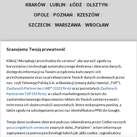
KRAKÓW
/
LUBLIN
/
ŁÓDŹ
/
OLSZTYN
/
OPOLE
/
POZNAŃ
/
RZESZÓW
/
SZCZECIN
/
WARSZAWA
/
WROCŁAW
Szanujemy Twoją prywatność
Dołącz do nas:
Kliknij "Akceptuję i przechodzę do serwisu", aby wyrazić zgody na
korzystanie z technologii automatycznego śledzenia i zbierania danych,
TVP
dostęp do informacji na Twoim urządzeniu końcowym i ich
Abonament TVP
przechowywanie oraz na przetwarzanie Twoich danych osobowych przez
Regulamin TVP
nas, czyli Telewizję Polską S.A. w likwidacji (zwaną dalej również „TVP”),
Emisja w TVP
Polityka prywatności
Zaufanych Partnerów z IAB* (1201 firm)
oraz pozostałych
Zaufanych
Partnerów TVP (93 firm)
, w celach marketingowych (w tym do
Centrum informacji TVP
Moje zgody
zautomatyzowanego dopasowania reklam do Twoich zainteresowań i
mierzenia ich skuteczności) i pozostałych, które wskazujemy poniżej, a
Naziemna Telewizja Cyfrowa
Pomoc
także zgody na udostępnianie przez nas identyfikatora PPID do Google.
Sklep TVP
Biuro reklamy
Twoje dane osobowe zbierane podczas odwiedzania przez Ciebie naszych
Rada Programowa
Kontakt
poszczególnych serwisów
zwanych dalej „Portalem”, w tym informacje
zapisywane za pomocą technologii takich jak: pliki cookie, sygnalizatory
System NOS