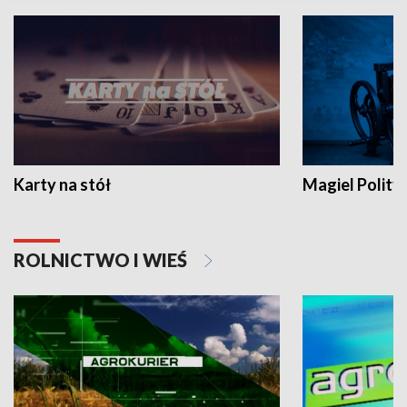
Karty na stół
Magiel Polity
ROLNICTWO I WIEŚ