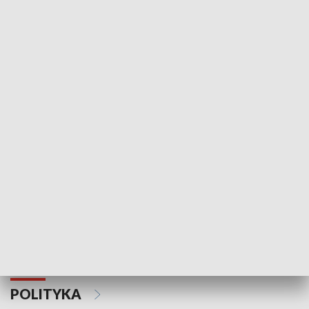
Wejściówka
Zakładka
MNIEJSZOŚCI
Schlesien Journal
POLITYKA