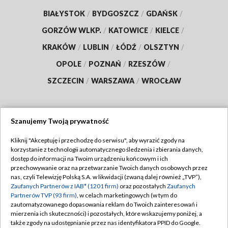
BIAŁYSTOK
/
BYDGOSZCZ
/
GDAŃSK
/
GORZÓW WLKP.
/
KATOWICE
/
KIELCE
/
KRAKÓW
/
LUBLIN
/
ŁÓDŹ
/
OLSZTYN
/
OPOLE
/
POZNAŃ
/
RZESZÓW
/
SZCZECIN
/
WARSZAWA
/
WROCŁAW
Szanujemy Twoją prywatność
Dołącz do nas:
Kliknij "Akceptuję i przechodzę do serwisu", aby wyrazić zgody na
korzystanie z technologii automatycznego śledzenia i zbierania danych,
TVP
dostęp do informacji na Twoim urządzeniu końcowym i ich
Abonament TVP
przechowywanie oraz na przetwarzanie Twoich danych osobowych przez
Regulamin TVP
nas, czyli Telewizję Polską S.A. w likwidacji (zwaną dalej również „TVP”),
Emisja w TVP
Zaufanych Partnerów z IAB* (1201 firm)
oraz pozostałych
Zaufanych
Polityka prywatności
Partnerów TVP (93 firm)
, w celach marketingowych (w tym do
Centrum informacji TVP
Moje zgody
zautomatyzowanego dopasowania reklam do Twoich zainteresowań i
mierzenia ich skuteczności) i pozostałych, które wskazujemy poniżej, a
Naziemna Telewizja Cyfrowa
Pomoc
także zgody na udostępnianie przez nas identyfikatora PPID do Google.