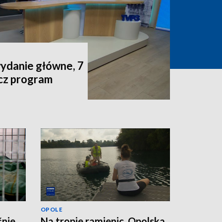
wydanie główne, 7
acz program
OPOLE
śnie
Na tropie ramienic. Opolska