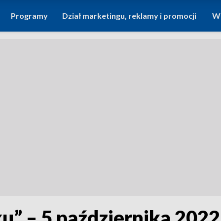
Programy
Dział marketingu, reklamy i promocji
Wi
u” – 5 października 202