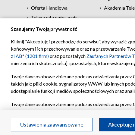
Oferta Handlowa
Akademia Tele
Telegazeta ogłoszenia
Szanujemy Twoją prywatność
Regulamin TVP
Kliknij "Akceptuję i przechodzę do serwisu", aby wyrazić zg
końcowym i ich przechowywanie oraz na przetwarzanie Twoich
z IAB* (1201 firm)
oraz pozostałych
Zaufanych Partnerów T
mierzenia ich skuteczności) i pozostałych, które wskazujemy
Twoje dane osobowe zbierane podczas odwiedzania przez 
takich jak: pliki cookie, sygnalizatory WWW lub innych pod
udostępnianie funkcji mediów społecznościowych oraz anali
Twoje dane osobowe zbierane podczas odwiedzania przez 
plików cookie, informacje o Twoich wyszukiwaniach w serwi
Partnerów TVP
dla realizacji następujących celów i funkc
Ustawienia zaawansowane
Akceptuję i
reklam, tworzenia profilu spersonalizowanych reklam, tworz
treści, stosowania badań rynkowych w celu generowania op