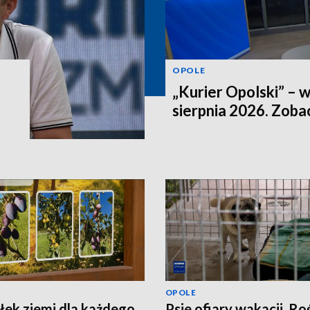
OPOLE
„Kurier Opolski” – 
sierpnia 2026. Zob
OPOLE
ek ziemi dla każdego.
Psie ofiary wakacji. Ro