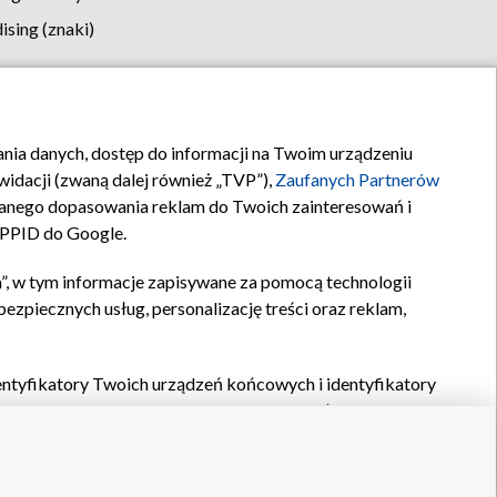
sing (znaki)
klamy
Kontakt
rania danych, dostęp do informacji na Twoim urządzeniu
idacji (zwaną dalej również „TVP”),
Zaufanych Partnerów
anego dopasowania reklam do Twoich zainteresowań i
a PPID do Google.
”, w tym informacje zapisywane za pomocą technologii
zpiecznych usług, personalizację treści oraz reklam,
identyfikatory Twoich urządzeń końcowych i identyfikatory
P,
Zaufanych Partnerów z IAB
oraz pozostałych
Zaufanych
 wyboru podstawowych reklam, wyboru spersonalizowanych
ch treści, pomiaru wydajności reklam, pomiaru wydajności
nia bezpieczeństwa, zapobiegania oszustwom i usuwania