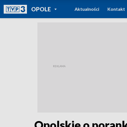
POWRÓT DO
OPOLE
Aktualności
Kontakt
TVP REGIONY
„Opolskie o porank