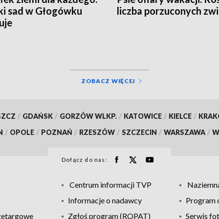
ki sad w Głogówku
liczba porzuconych zwi
uje
ZOBACZ WIĘCEJ
SZCZ
/
GDAŃSK
/
GORZÓW WLKP.
/
KATOWICE
/
KIELCE
/
KRA
N
/
OPOLE
/
POZNAŃ
/
RZESZÓW
/
SZCZECIN
/
WARSZAWA
/
W
Dołącz do nas:
Centrum informacji TVP
Naziemna
Informacje o nadawcy
Program d
zetargowe
Zgłoś program (ROPAT)
Serwis fo