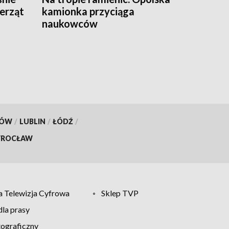
erząt
kamionka przyciąga
naukowców
KÓW
/
LUBLIN
/
ŁÓDŹ
/
ROCŁAW
 Telewizja Cyfrowa
Sklep TVP
la prasy
tograficzny