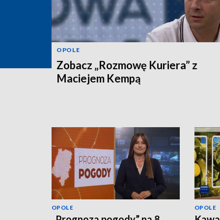
OPOLE
Zobacz „Rozmowę Kuriera” z
Maciejem Kempą
OPOLE
OPOLE
„Prognoza pogody” na 8
Kawał