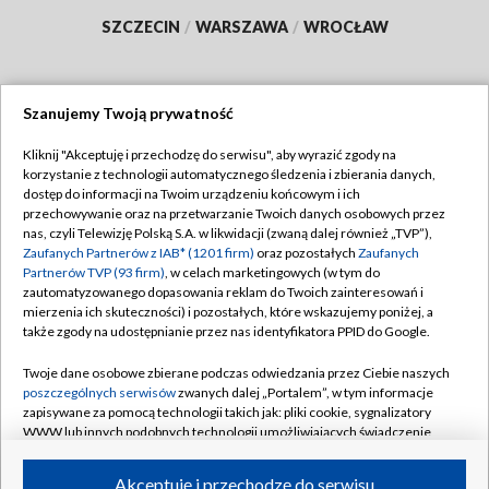
SZCZECIN
/
WARSZAWA
/
WROCŁAW
Szanujemy Twoją prywatność
Dołącz do nas:
Kliknij "Akceptuję i przechodzę do serwisu", aby wyrazić zgody na
korzystanie z technologii automatycznego śledzenia i zbierania danych,
TVP
dostęp do informacji na Twoim urządzeniu końcowym i ich
Abonament TVP
przechowywanie oraz na przetwarzanie Twoich danych osobowych przez
Regulamin TVP
nas, czyli Telewizję Polską S.A. w likwidacji (zwaną dalej również „TVP”),
Emisja w TVP
Zaufanych Partnerów z IAB* (1201 firm)
oraz pozostałych
Zaufanych
Polityka prywatności
Partnerów TVP (93 firm)
, w celach marketingowych (w tym do
Centrum informacji TVP
Moje zgody
zautomatyzowanego dopasowania reklam do Twoich zainteresowań i
mierzenia ich skuteczności) i pozostałych, które wskazujemy poniżej, a
Naziemna Telewizja Cyfrowa
Pomoc
także zgody na udostępnianie przez nas identyfikatora PPID do Google.
Sklep TVP
Biuro reklamy
Twoje dane osobowe zbierane podczas odwiedzania przez Ciebie naszych
Rada Programowa
poszczególnych serwisów
zwanych dalej „Portalem”, w tym informacje
Kontakt
zapisywane za pomocą technologii takich jak: pliki cookie, sygnalizatory
System NOS
WWW lub innych podobnych technologii umożliwiających świadczenie
dopasowanych i bezpiecznych usług, personalizację treści oraz reklam,
Informacje o nadawcy
Kanały
udostępnianie funkcji mediów społecznościowych oraz analizowanie
Akceptuję i przechodzę do serwisu