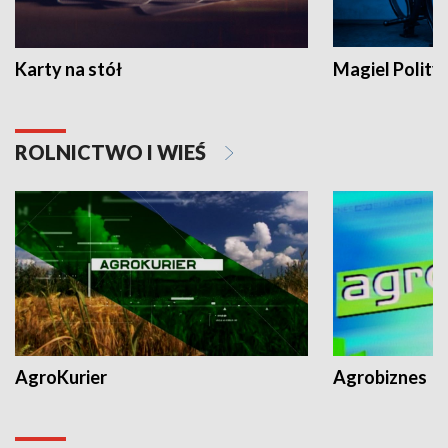
Karty na stół
Magiel Polity
ROLNICTWO I WIEŚ
AgroKurier
Agrobiznes