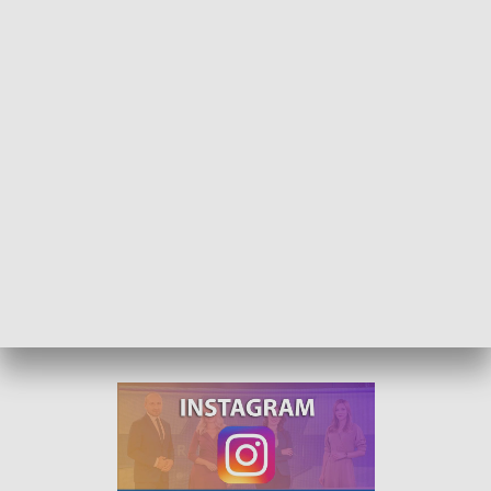
Tragedia w centrum miasteczka. Kobieta wypadła z wieży
Tragedia w Paczkowie. Z wieży miejscowego ratusza spadła
kobieta. Zginęła na miejscu. Sprawą zajmują się policjanci
pod nadzorem prokuratury.