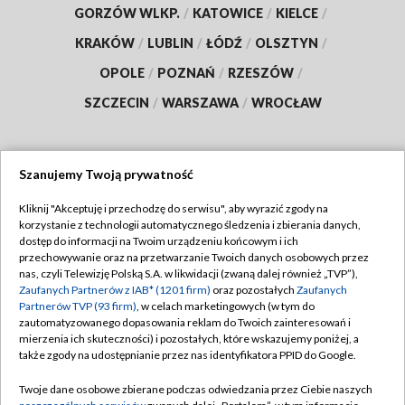
GORZÓW WLKP.
/
KATOWICE
/
KIELCE
/
KRAKÓW
/
LUBLIN
/
ŁÓDŹ
/
OLSZTYN
/
OPOLE
/
POZNAŃ
/
RZESZÓW
/
SZCZECIN
/
WARSZAWA
/
WROCŁAW
Szanujemy Twoją prywatność
Dołącz do nas:
Kliknij "Akceptuję i przechodzę do serwisu", aby wyrazić zgody na
korzystanie z technologii automatycznego śledzenia i zbierania danych,
TVP
dostęp do informacji na Twoim urządzeniu końcowym i ich
Abonament TVP
przechowywanie oraz na przetwarzanie Twoich danych osobowych przez
Regulamin TVP
nas, czyli Telewizję Polską S.A. w likwidacji (zwaną dalej również „TVP”),
Emisja w TVP
Zaufanych Partnerów z IAB* (1201 firm)
oraz pozostałych
Zaufanych
Polityka prywatności
Partnerów TVP (93 firm)
, w celach marketingowych (w tym do
Centrum informacji TVP
Moje zgody
zautomatyzowanego dopasowania reklam do Twoich zainteresowań i
mierzenia ich skuteczności) i pozostałych, które wskazujemy poniżej, a
Naziemna Telewizja Cyfrowa
Pomoc
także zgody na udostępnianie przez nas identyfikatora PPID do Google.
Sklep TVP
Biuro reklamy
Twoje dane osobowe zbierane podczas odwiedzania przez Ciebie naszych
Rada Programowa