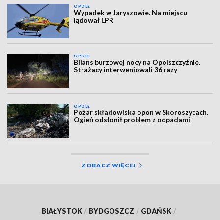
OPOLE
Wypadek w Jaryszowie. Na miejscu
lądował LPR
OPOLE
Bilans burzowej nocy na Opolszczyźnie.
Strażacy interweniowali 36 razy
OPOLE
Pożar składowiska opon w Skoroszycach.
Ogień odsłonił problem z odpadami
ZOBACZ WIĘCEJ
BIAŁYSTOK
/
BYDGOSZCZ
/
GDAŃSK
/