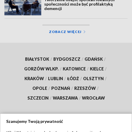
społeczności może być profilaktyką
demencji
ZOBACZ WIĘCEJ
BIAŁYSTOK
/
BYDGOSZCZ
/
GDAŃSK
/
GORZÓW WLKP.
/
KATOWICE
/
KIELCE
/
KRAKÓW
/
LUBLIN
/
ŁÓDŹ
/
OLSZTYN
/
OPOLE
/
POZNAŃ
/
RZESZÓW
/
SZCZECIN
/
WARSZAWA
/
WROCŁAW
Szanujemy Twoją prywatność
Dołącz do nas: