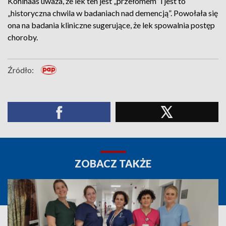
Kohlhaas uważa, że lek ten jest „przełomem” i jest to
„historyczna chwila w badaniach nad demencją”. Powołała się
ona na badania kliniczne sugerujące, że lek spowalnia postęp
choroby.
Źródło:
ZOBACZ TAKŻE