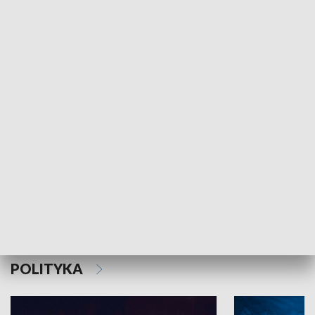
MNIEJSZOŚCI
Schlesien Journal
POLITYKA