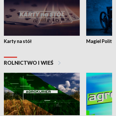
Karty na stół
Magiel Polity
ROLNICTWO I WIEŚ