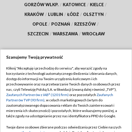
GORZÓW WLKP.
/
KATOWICE
/
KIELCE
/
KRAKÓW
/
LUBLIN
/
ŁÓDŹ
/
OLSZTYN
/
OPOLE
/
POZNAŃ
/
RZESZÓW
/
SZCZECIN
/
WARSZAWA
/
WROCŁAW
Szanujemy Twoją prywatność
Dołącz do nas:
Kliknij "Akceptuję i przechodzę do serwisu", aby wyrazić zgody na
korzystanie z technologii automatycznego śledzenia i zbierania danych,
TVP
dostęp do informacji na Twoim urządzeniu końcowym i ich
Abonament TVP
przechowywanie oraz na przetwarzanie Twoich danych osobowych przez
Regulamin TVP
nas, czyli Telewizję Polską S.A. w likwidacji (zwaną dalej również „TVP”),
Emisja w TVP
Zaufanych Partnerów z IAB* (1201 firm)
oraz pozostałych
Zaufanych
Polityka prywatności
Partnerów TVP (93 firm)
, w celach marketingowych (w tym do
Centrum informacji TVP
Moje zgody
zautomatyzowanego dopasowania reklam do Twoich zainteresowań i
mierzenia ich skuteczności) i pozostałych, które wskazujemy poniżej, a
Naziemna Telewizja Cyfrowa
Pomoc
także zgody na udostępnianie przez nas identyfikatora PPID do Google.
Sklep TVP
Biuro reklamy
Twoje dane osobowe zbierane podczas odwiedzania przez Ciebie naszych
Rada Programowa