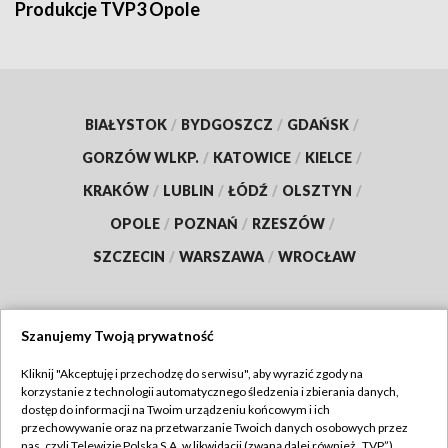
Produkcje TVP3 Opole
BIAŁYSTOK
/
BYDGOSZCZ
/
GDAŃSK
/
GORZÓW WLKP.
/
KATOWICE
/
KIELCE
/
KRAKÓW
/
LUBLIN
/
ŁÓDŹ
/
OLSZTYN
/
OPOLE
/
POZNAŃ
/
RZESZÓW
/
SZCZECIN
/
WARSZAWA
/
WROCŁAW
Szanujemy Twoją prywatność
Dołącz do nas:
Kliknij "Akceptuję i przechodzę do serwisu", aby wyrazić zgody na
korzystanie z technologii automatycznego śledzenia i zbierania danych,
TVP
dostęp do informacji na Twoim urządzeniu końcowym i ich
Abonament TVP
przechowywanie oraz na przetwarzanie Twoich danych osobowych przez
Regulamin TVP
nas, czyli Telewizję Polską S.A. w likwidacji (zwaną dalej również „TVP”),