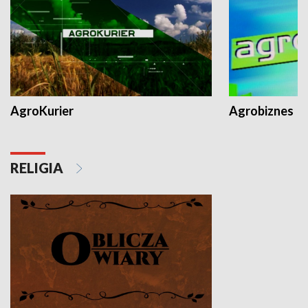
AgroKurier
Agrobiznes
RELIGIA