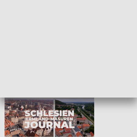
Wejściówka
Zakładka
MNIEJSZOŚCI