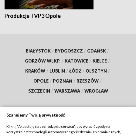
Produkcje TVP3 Opole
BIAŁYSTOK
/
BYDGOSZCZ
/
GDAŃSK
/
GORZÓW WLKP.
/
KATOWICE
/
KIELCE
/
KRAKÓW
/
LUBLIN
/
ŁÓDŹ
/
OLSZTYN
/
OPOLE
/
POZNAŃ
/
RZESZÓW
/
SZCZECIN
/
WARSZAWA
/
WROCŁAW
Szanujemy Twoją prywatność
Dołącz do nas:
Kliknij "Akceptuję i przechodzę do serwisu", aby wyrazić zgody na
korzystanie z technologii automatycznego śledzenia i zbierania danych,
TVP