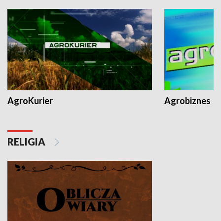
AgroKurier
Agrobiznes
RELIGIA