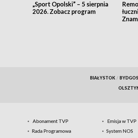
„Sport Opolski” – 5 sierpnia
Remon
2026. Zobacz program
łuczn
Znamy
otwar
BIAŁYSTOK
/
BYDGO
OLSZTY
Abonament TVP
Emisja w TVP
Rada Programowa
System NOS