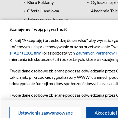
Biuro Reklamy
Ogłoszenie pr
Oferta Handlowa
Akademia Tele
Telegazeta ogłoszenia
Szanujemy Twoją prywatność
Regulamin TVP
Kliknij "Akceptuję i przechodzę do serwisu", aby wyrazić zg
końcowym i ich przechowywanie oraz na przetwarzanie Twoich
z IAB* (1201 firm)
oraz pozostałych
Zaufanych Partnerów T
mierzenia ich skuteczności) i pozostałych, które wskazujemy
Twoje dane osobowe zbierane podczas odwiedzania przez 
takich jak: pliki cookie, sygnalizatory WWW lub innych pod
udostępnianie funkcji mediów społecznościowych oraz anali
Twoje dane osobowe zbierane podczas odwiedzania przez 
plików cookie, informacje o Twoich wyszukiwaniach w serwi
Partnerów TVP
dla realizacji następujących celów i funkc
Ustawienia zaawansowane
Akceptuję i
reklam, tworzenia profilu spersonalizowanych reklam, tworz