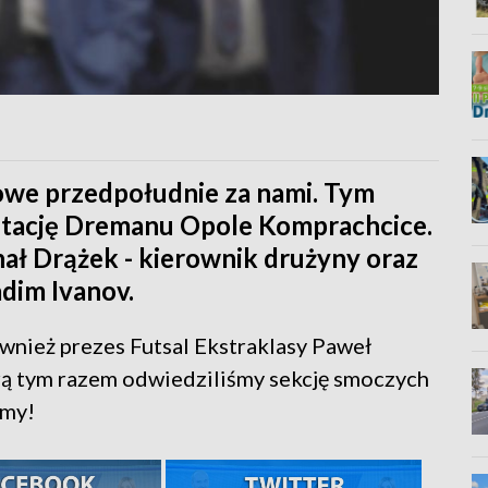
owe przedpołudnie za nami. Tym
entację Dremanu Opole Komprachcice.
hał Drążek - kierownik drużyny oraz
adim Ivanov.
wnież prezes Futsal Ekstraklasy Paweł
ą tym razem odwiedziliśmy sekcję smoczych
amy!