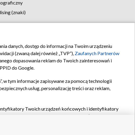
tograficzny
sing (znaki)
klamy
Kontakt
rania danych, dostęp do informacji na Twoim urządzeniu
idacji (zwaną dalej również „TVP”),
Zaufanych Partnerów
anego dopasowania reklam do Twoich zainteresowań i
a PPID do Google.
”, w tym informacje zapisywane za pomocą technologii
zpiecznych usług, personalizację treści oraz reklam,
identyfikatory Twoich urządzeń końcowych i identyfikatory
P,
Zaufanych Partnerów z IAB
oraz pozostałych
Zaufanych
 wyboru podstawowych reklam, wyboru spersonalizowanych
ch treści, pomiaru wydajności reklam, pomiaru wydajności