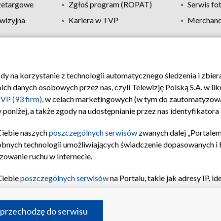
zetargowe
Zgłoś program (ROPAT)
Serwis fo
wizyjna
Kariera w TVP
Merchandi
Polityka prywatności
Moje zgody
Pomoc
Biuro re
ody na korzystanie z technologii automatycznego śledzenia i zbie
 danych osobowych przez nas, czyli Telewizję Polską S.A. w likw
VP (93 firm)
, w celach marketingowych (w tym do zautomatyzow
 poniżej, a także zgody na udostępnianie przez nas identyfikator
Ciebie naszych
poszczególnych serwisów
zwanych dalej „Portalem
obnych technologii umożliwiających świadczenie dopasowanych i be
zowanie ruchu w Internecie.
Ciebie
poszczególnych serwisów
na Portalu, takie jak adresy IP, 
sach Portalu czy historia odwiedzin będą przetwarzane przez TV
ji: przechowywania informacji na urządzeniu lub dostęp do nich,
©2026 Telewizja Polska S.A. w likwidacji
 przechodzę do serwisu
enia profilu spersonalizowanych treści, wyboru spersonalizowany