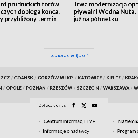
t prudnickich torów
Trwa modernizacja opo
iczych dobiega końca.
pływalni Wodna Nuta.
 przybliżony termin
już na półmetku
cia obiektu
ZOBACZ WIĘCEJ
SZCZ
/
GDAŃSK
/
GORZÓW WLKP.
/
KATOWICE
/
KIELCE
/
KRA
N
/
OPOLE
/
POZNAŃ
/
RZESZÓW
/
SZCZECIN
/
WARSZAWA
/
W
Dołącz do nas:
Centrum informacji TVP
Naziemna
Informacje o nadawcy
Program d