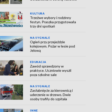
KULTURA
Trzeźwe wybory i rodzinny
festyn. Praszka przygotowała
trzy dni spotkań
NA SYGNALE
Ogień przy przejeździe
kolejowym. Pożar w lesie pod
Jelową
EDUKACJA
Zawód sprawdzony w
praktyce. Uczniowie wyszli
poza szkolne sale
NA SYGNALE
Zasłabnięcie za kierownicą i
uderzenie w drzewo. Dwie
osoby trafiły do szpitala
INNE