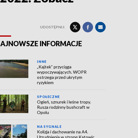
UDOSTĘPNIJ:
AJNOWSZE INFORMACJE
INNE
„Kajtek” przyciąga
wypoczywających. WOPR
ostrzega przed ukrytym
ryzykiem
SPOŁECZNE
Ogień, sznurek i leśne tropy.
Rusza rodzinny bushcraft w
Opolu
NA SYGNALE
Kolizja i dachowanie na A4.
Utrudnienia w stronę Katowic