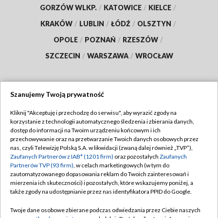
GORZÓW WLKP.
/
KATOWICE
/
KIELCE
/
KRAKÓW
/
LUBLIN
/
ŁÓDŹ
/
OLSZTYN
/
OPOLE
/
POZNAŃ
/
RZESZÓW
/
SZCZECIN
/
WARSZAWA
/
WROCŁAW
Szanujemy Twoją prywatność
Dołącz do nas:
Kliknij "Akceptuję i przechodzę do serwisu", aby wyrazić zgody na
korzystanie z technologii automatycznego śledzenia i zbierania danych,
TVP
dostęp do informacji na Twoim urządzeniu końcowym i ich
Abonament TVP
przechowywanie oraz na przetwarzanie Twoich danych osobowych przez
Regulamin TVP
nas, czyli Telewizję Polską S.A. w likwidacji (zwaną dalej również „TVP”),
Emisja w TVP
Zaufanych Partnerów z IAB* (1201 firm)
oraz pozostałych
Zaufanych
Polityka prywatności
Partnerów TVP (93 firm)
, w celach marketingowych (w tym do
Centrum informacji TVP
Moje zgody
zautomatyzowanego dopasowania reklam do Twoich zainteresowań i
mierzenia ich skuteczności) i pozostałych, które wskazujemy poniżej, a
Naziemna Telewizja Cyfrowa
Pomoc
także zgody na udostępnianie przez nas identyfikatora PPID do Google.
Sklep TVP
Biuro reklamy
Twoje dane osobowe zbierane podczas odwiedzania przez Ciebie naszych
Rada Programowa