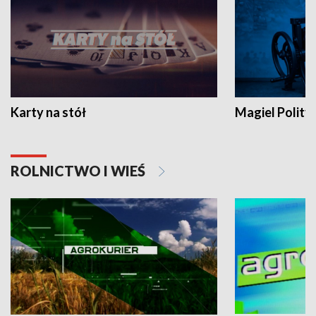
Karty na stół
Magiel Polity
ROLNICTWO I WIEŚ