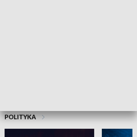
MNIEJSZOŚCI
Schlesien Journal
POLITYKA