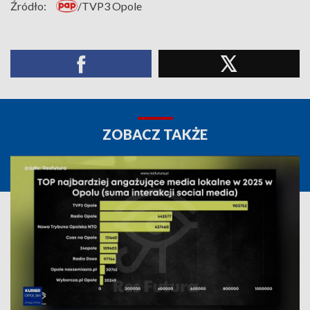
Źródło:
/TVP3 Opole
ZOBACZ TAKŻE