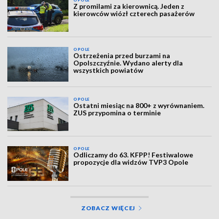
OPOLE
Z promilami za kierownicą. Jeden z
kierowców wiózł czterech pasażerów
OPOLE
Ostrzeżenia przed burzami na
Opolszczyźnie. Wydano alerty dla
wszystkich powiatów
OPOLE
Ostatni miesiąc na 800+ z wyrównaniem.
ZUS przypomina o terminie
OPOLE
Odliczamy do 63. KFPP! Festiwalowe
propozycje dla widzów TVP3 Opole
ZOBACZ WIĘCEJ