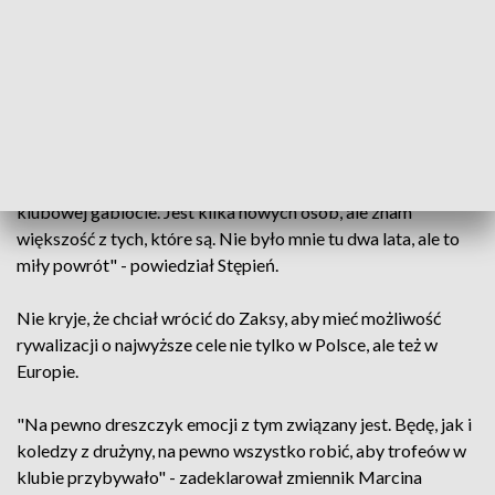
po minionym sezonie zakończył boiskową karierę.
Nowymi zawodnikami w Zaksie są, oprócz Karjagina,
Dmytro Paszycki (środkowy), Przemysław Stępień
(rozgrywający), Twan Wiltenburg (środkowy).
"W okresie, gdy mnie tu nie było, przybyło trofeów w
klubowej gablocie. Jest kilka nowych osób, ale znam
większość z tych, które są. Nie było mnie tu dwa lata, ale to
miły powrót" - powiedział Stępień.
Nie kryje, że chciał wrócić do Zaksy, aby mieć możliwość
rywalizacji o najwyższe cele nie tylko w Polsce, ale też w
Europie.
"Na pewno dreszczyk emocji z tym związany jest. Będę, jak i
koledzy z drużyny, na pewno wszystko robić, aby trofeów w
klubie przybywało" - zadeklarował zmiennik Marcina