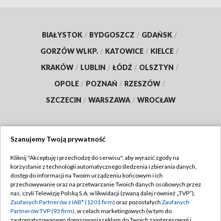
BIAŁYSTOK
/
BYDGOSZCZ
/
GDAŃSK
/
GORZÓW WLKP.
/
KATOWICE
/
KIELCE
/
KRAKÓW
/
LUBLIN
/
ŁÓDŹ
/
OLSZTYN
/
OPOLE
/
POZNAŃ
/
RZESZÓW
/
SZCZECIN
/
WARSZAWA
/
WROCŁAW
Szanujemy Twoją prywatność
Dołącz do nas:
Kliknij "Akceptuję i przechodzę do serwisu", aby wyrazić zgody na
korzystanie z technologii automatycznego śledzenia i zbierania danych,
TVP
dostęp do informacji na Twoim urządzeniu końcowym i ich
Abonament TVP
przechowywanie oraz na przetwarzanie Twoich danych osobowych przez
Regulamin TVP
nas, czyli Telewizję Polską S.A. w likwidacji (zwaną dalej również „TVP”),
Emisja w TVP
Polityka prywatności
Zaufanych Partnerów z IAB* (1201 firm)
oraz pozostałych
Zaufanych
Partnerów TVP (93 firm)
, w celach marketingowych (w tym do
Centrum informacji TVP
Moje zgody
zautomatyzowanego dopasowania reklam do Twoich zainteresowań i