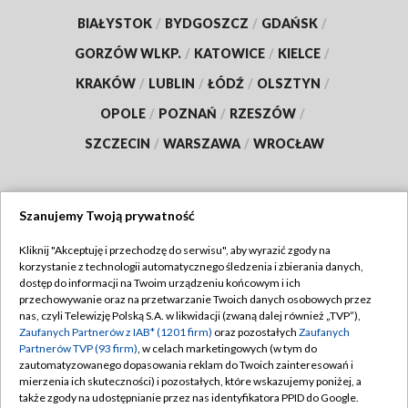
BIAŁYSTOK
/
BYDGOSZCZ
/
GDAŃSK
/
GORZÓW WLKP.
/
KATOWICE
/
KIELCE
/
KRAKÓW
/
LUBLIN
/
ŁÓDŹ
/
OLSZTYN
/
OPOLE
/
POZNAŃ
/
RZESZÓW
/
SZCZECIN
/
WARSZAWA
/
WROCŁAW
Szanujemy Twoją prywatność
Dołącz do nas:
Kliknij "Akceptuję i przechodzę do serwisu", aby wyrazić zgody na
korzystanie z technologii automatycznego śledzenia i zbierania danych,
TVP
dostęp do informacji na Twoim urządzeniu końcowym i ich
Abonament TVP
przechowywanie oraz na przetwarzanie Twoich danych osobowych przez
Regulamin TVP
nas, czyli Telewizję Polską S.A. w likwidacji (zwaną dalej również „TVP”),
Emisja w TVP
Polityka prywatności
Zaufanych Partnerów z IAB* (1201 firm)
oraz pozostałych
Zaufanych
Partnerów TVP (93 firm)
, w celach marketingowych (w tym do
Centrum informacji TVP
Moje zgody
zautomatyzowanego dopasowania reklam do Twoich zainteresowań i
mierzenia ich skuteczności) i pozostałych, które wskazujemy poniżej, a
Naziemna Telewizja Cyfrowa
Pomoc
także zgody na udostępnianie przez nas identyfikatora PPID do Google.