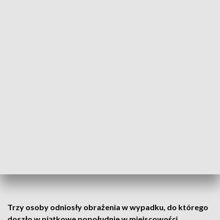
Fot. Sebastian Grzeszczyszyn
(4)
Zobacz zdjęcia
Trzy osoby odniosły obrażenia w wypadku, do którego
doszło w piątkowe popołudnie w miejscowości