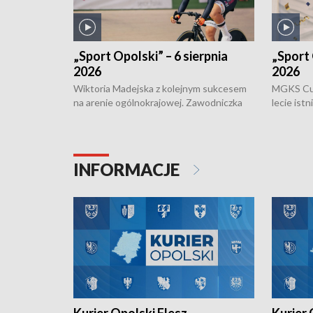
„Sport Opolski” – 6 sierpnia
„Sport 
2026
2026
Wiktoria Madejska z kolejnym sukcesem
MGKS Cuk
na arenie ogólnokrajowej. Zawodniczka
lecie ist
Klubu Kolarskiego Ziemia Brzeska
odbył się
została podwójna Mistrzynią Polski
również o
Juniorów Młodszych w kolarstwie
Otwartyc
torowym.
plażowej
INFORMACJE
meczu Ko