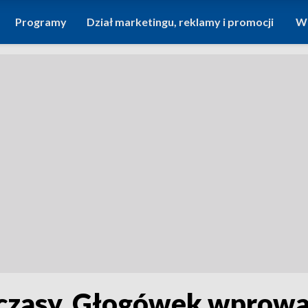
Programy
Dział marketingu, reklamy i promocji
Wi
 czasy. Głogówek wprowa