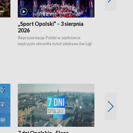
„Sport Opolski” – 3 sierpnia
„Sport Opolsk
2026
Reprezentacja P
mężczyzn w półfi
Reprezentacja Polski w siatkówce
meczu ćwierćfin
mężczyzn obroniła tytuł zdobywców Ligi
Biało-Czerwoni p
w
Narodów. W finale pokonali Amerykanów
Ningbo Ukraińcó
niejów
po tie-breaku. W meczu nie zabrakło
opolskich wątków.