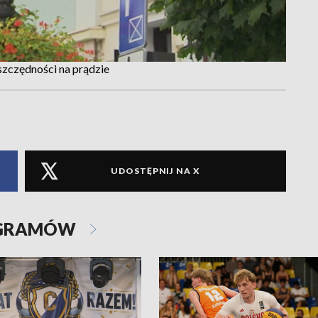
zczędności na prądzie
UDOSTĘPNIJ NA X
OGRAMÓW