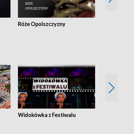
Róże Opolszczyzny
Czas report
Widokówka z Festiwalu
Strefa Kultu