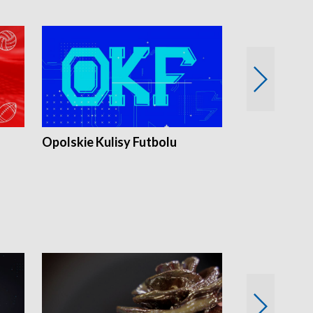
Opolskie Kulisy Futbolu
Złote chwile
sportu