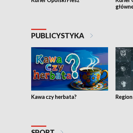
Kurier Opolski Flesz
Kurier 
główn
PUBLICYSTYKA
Kawa czy herbata?
Region
SPORT