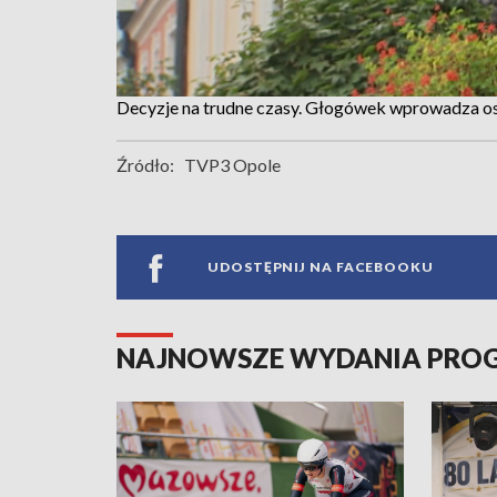
Decyzje na trudne czasy. Głogówek wprowadza os
Źródło:
TVP3 Opole
UDOSTĘPNIJ NA FACEBOOKU
NAJNOWSZE WYDANIA PR