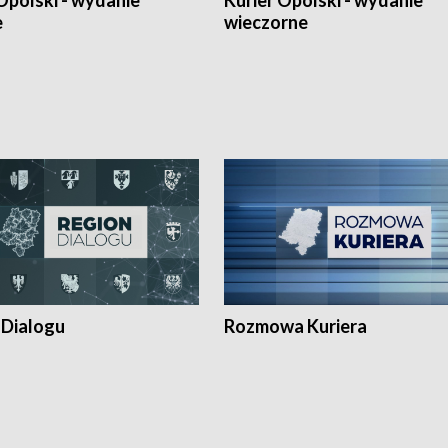
Opolski - wydanie
Kurier Opolski - wydanie
e
wieczorne
 Dialogu
Rozmowa Kuriera