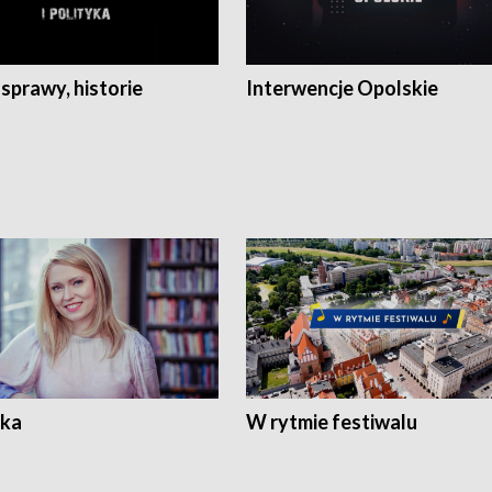
 sprawy, historie
Interwencje Opolskie
ka
W rytmie festiwalu