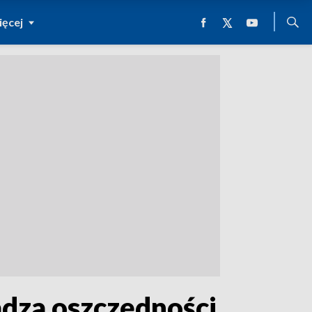
ęcej
dza oszczędności