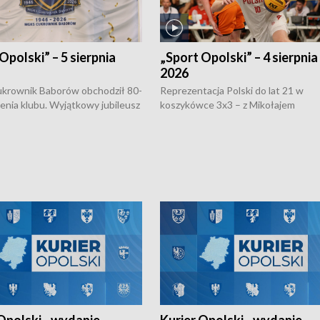
Opolski” – 5 sierpnia
„Sport Opolski” – 4 sierpnia
2026
rownik Baborów obchodził 80-
Reprezentacja Polski do lat 21 w
nienia klubu. Wyjątkowy jubileusz
koszykówce 3x3 – z Mikołajem
 na sportowo. W programie
Kowalczykiem z opolskiego AZS-u 
 turnieju eliminacyjnym
składzie - wygrała dwa z trzech tur
h Mistrzostw w siatkówce
w ramach Ligi Narodów. Rywalizacja
 amatorów w Opolu oraz o
odbyła się w węgierskim Szolnok.
lejarza Opole. Zapraszamy!