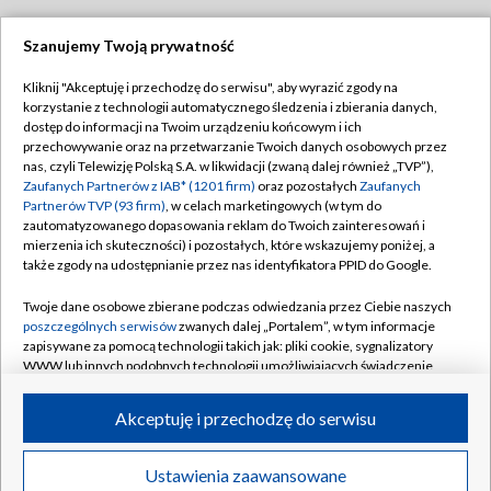
Szanujemy Twoją prywatność
Dołącz do nas:
Kliknij "Akceptuję i przechodzę do serwisu", aby wyrazić zgody na
korzystanie z technologii automatycznego śledzenia i zbierania danych,
TVP
dostęp do informacji na Twoim urządzeniu końcowym i ich
Abonament TVP
przechowywanie oraz na przetwarzanie Twoich danych osobowych przez
Regulamin TVP
nas, czyli Telewizję Polską S.A. w likwidacji (zwaną dalej również „TVP”),
Emisja w TVP
Zaufanych Partnerów z IAB* (1201 firm)
oraz pozostałych
Zaufanych
Polityka prywatności
Partnerów TVP (93 firm)
, w celach marketingowych (w tym do
Centrum informacji TVP
Moje zgody
zautomatyzowanego dopasowania reklam do Twoich zainteresowań i
mierzenia ich skuteczności) i pozostałych, które wskazujemy poniżej, a
Naziemna Telewizja Cyfrowa
Pomoc
także zgody na udostępnianie przez nas identyfikatora PPID do Google.
Sklep TVP
Biuro reklamy
Twoje dane osobowe zbierane podczas odwiedzania przez Ciebie naszych
Rada Programowa
poszczególnych serwisów
zwanych dalej „Portalem”, w tym informacje
Kontakt
zapisywane za pomocą technologii takich jak: pliki cookie, sygnalizatory
System NOS
WWW lub innych podobnych technologii umożliwiających świadczenie
dopasowanych i bezpiecznych usług, personalizację treści oraz reklam,
Informacje o nadawcy
Kanały
udostępnianie funkcji mediów społecznościowych oraz analizowanie
Akceptuję i przechodzę do serwisu
ruchu w Internecie.
Program dla prasy
©2026 Telewizja Polska S.A. w likwidacji
Biuro Reklamy
Twoje dane osobowe zbierane podczas odwiedzania przez Ciebie
Ustawienia zaawansowane
poszczególnych serwisów
na Portalu, takie jak adresy IP, identyfikatory