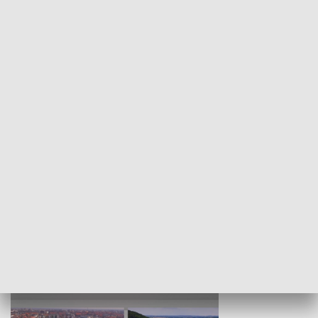
KULTURA I SZTUKA
Wejściówka
Zakładka
MNIEJSZOŚCI