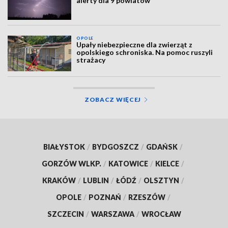
alerty dla 9 powiatów
OPOLE
Upały niebezpieczne dla zwierząt z
opolskiego schroniska. Na pomoc ruszyli
strażacy
ZOBACZ WIĘCEJ
BIAŁYSTOK
/
BYDGOSZCZ
/
GDAŃSK
/
GORZÓW WLKP.
/
KATOWICE
/
KIELCE
/
KRAKÓW
/
LUBLIN
/
ŁÓDŹ
/
OLSZTYN
/
OPOLE
/
POZNAŃ
/
RZESZÓW
/
SZCZECIN
/
WARSZAWA
/
WROCŁAW