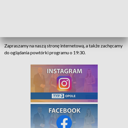
Nasze studio odwiedziły organizatorki „Różowego
października”, które organizują szereg bezpłatnych spotkań
dotyczących raka piersi. Na naszej scenie wystąpiła Natalia
Gosztyła, która opowiedziała o kulisach programu „The
voice of Poland”, w której doceniono talent Opolanki.
Zapraszamy na naszą stronę internetową, a także zachęcamy
do oglądania powtórki programu o 19:30.