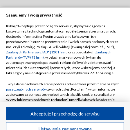
Szanujemy Twoją prywatność
Dołącz do nas:
Kliknij "Akceptuję i przechodzę do serwisu", aby wyrazić zgody na
korzystanie z technologii automatycznego śledzenia i zbierania danych,
TVP
dostęp do informacji na Twoim urządzeniu końcowym i ich
Abonament TVP
przechowywanie oraz na przetwarzanie Twoich danych osobowych przez
Regulamin TVP
nas, czyli Telewizję Polską S.A. w likwidacji (zwaną dalej również „TVP”),
Emisja w TVP
Zaufanych Partnerów z IAB* (1201 firm)
oraz pozostałych
Zaufanych
Polityka prywatności
Partnerów TVP (93 firm)
, w celach marketingowych (w tym do
Centrum informacji TVP
Moje zgody
zautomatyzowanego dopasowania reklam do Twoich zainteresowań i
mierzenia ich skuteczności) i pozostałych, które wskazujemy poniżej, a
Naziemna Telewizja Cyfrowa
Pomoc
także zgody na udostępnianie przez nas identyfikatora PPID do Google.
Sklep TVP
Biuro reklamy
Twoje dane osobowe zbierane podczas odwiedzania przez Ciebie naszych
Rada Programowa
poszczególnych serwisów
zwanych dalej „Portalem”, w tym informacje
Kontakt
zapisywane za pomocą technologii takich jak: pliki cookie, sygnalizatory
System NOS
WWW lub innych podobnych technologii umożliwiających świadczenie
dopasowanych i bezpiecznych usług, personalizację treści oraz reklam,
Informacje o nadawcy
Kanały
udostępnianie funkcji mediów społecznościowych oraz analizowanie
Akceptuję i przechodzę do serwisu
ruchu w Internecie.
Program dla prasy
©2026 Telewizja Polska S.A. w likwidacji
Biuro Reklamy
Twoje dane osobowe zbierane podczas odwiedzania przez Ciebie
Ustawienia zaawansowane