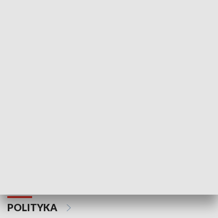
Wejściówka
Zakładka
MNIEJSZOŚCI
Schlesien Journal
POLITYKA