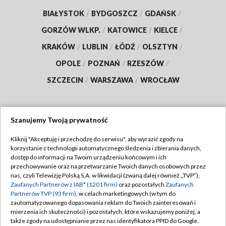
BIAŁYSTOK
/
BYDGOSZCZ
/
GDAŃSK
/
GORZÓW WLKP.
/
KATOWICE
/
KIELCE
/
KRAKÓW
/
LUBLIN
/
ŁÓDŹ
/
OLSZTYN
/
OPOLE
/
POZNAŃ
/
RZESZÓW
/
SZCZECIN
/
WARSZAWA
/
WROCŁAW
Szanujemy Twoją prywatność
Dołącz do nas:
Kliknij "Akceptuję i przechodzę do serwisu", aby wyrazić zgody na
korzystanie z technologii automatycznego śledzenia i zbierania danych,
TVP
dostęp do informacji na Twoim urządzeniu końcowym i ich
Abonament TVP
przechowywanie oraz na przetwarzanie Twoich danych osobowych przez
Regulamin TVP
nas, czyli Telewizję Polską S.A. w likwidacji (zwaną dalej również „TVP”),
Emisja w TVP
Zaufanych Partnerów z IAB* (1201 firm)
oraz pozostałych
Zaufanych
Polityka prywatności
Partnerów TVP (93 firm)
, w celach marketingowych (w tym do
Centrum informacji TVP
Moje zgody
zautomatyzowanego dopasowania reklam do Twoich zainteresowań i
mierzenia ich skuteczności) i pozostałych, które wskazujemy poniżej, a
Naziemna Telewizja Cyfrowa
Pomoc
także zgody na udostępnianie przez nas identyfikatora PPID do Google.