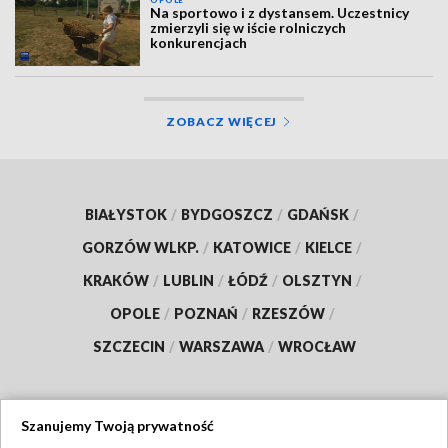
OPOLE
Na sportowo i z dystansem. Uczestnicy
zmierzyli się w iście rolniczych
konkurencjach
ZOBACZ WIĘCEJ
BIAŁYSTOK
/
BYDGOSZCZ
/
GDAŃSK
/
GORZÓW WLKP.
/
KATOWICE
/
KIELCE
/
KRAKÓW
/
LUBLIN
/
ŁÓDŹ
/
OLSZTYN
/
OPOLE
/
POZNAŃ
/
RZESZÓW
/
SZCZECIN
/
WARSZAWA
/
WROCŁAW
Szanujemy Twoją prywatność
Dołącz do nas: