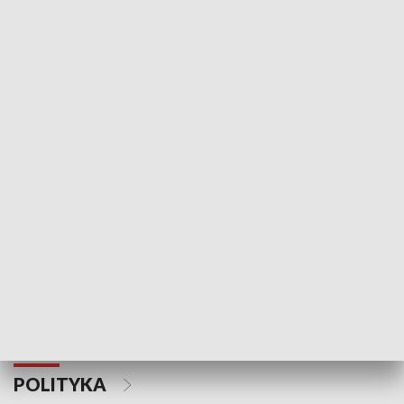
Wejściówka
Zakładka
MNIEJSZOŚCI
Schlesien Journal
POLITYKA