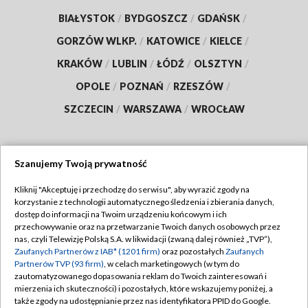
BIAŁYSTOK
/
BYDGOSZCZ
/
GDAŃSK
/
GORZÓW WLKP.
/
KATOWICE
/
KIELCE
/
KRAKÓW
/
LUBLIN
/
ŁÓDŹ
/
OLSZTYN
/
OPOLE
/
POZNAŃ
/
RZESZÓW
/
SZCZECIN
/
WARSZAWA
/
WROCŁAW
Szanujemy Twoją prywatność
Dołącz do nas:
Kliknij "Akceptuję i przechodzę do serwisu", aby wyrazić zgody na
korzystanie z technologii automatycznego śledzenia i zbierania danych,
TVP
dostęp do informacji na Twoim urządzeniu końcowym i ich
Abonament TVP
przechowywanie oraz na przetwarzanie Twoich danych osobowych przez
Regulamin TVP
nas, czyli Telewizję Polską S.A. w likwidacji (zwaną dalej również „TVP”),
Emisja w TVP
Zaufanych Partnerów z IAB* (1201 firm)
oraz pozostałych
Zaufanych
Polityka prywatności
Partnerów TVP (93 firm)
, w celach marketingowych (w tym do
Centrum informacji TVP
Moje zgody
zautomatyzowanego dopasowania reklam do Twoich zainteresowań i
mierzenia ich skuteczności) i pozostałych, które wskazujemy poniżej, a
Naziemna Telewizja Cyfrowa
Pomoc
także zgody na udostępnianie przez nas identyfikatora PPID do Google.