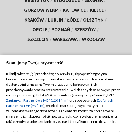
BIAŁYSTOK
/
BYDGOSZCZ
/
GDAŃSK
/
GORZÓW WLKP.
/
KATOWICE
/
KIELCE
/
KRAKÓW
/
LUBLIN
/
ŁÓDŹ
/
OLSZTYN
/
OPOLE
/
POZNAŃ
/
RZESZÓW
/
SZCZECIN
/
WARSZAWA
/
WROCŁAW
Szanujemy Twoją prywatność
Dołącz do nas:
Kliknij "Akceptuję i przechodzę do serwisu", aby wyrazić zgody na
korzystanie z technologii automatycznego śledzenia i zbierania danych,
TVP
dostęp do informacji na Twoim urządzeniu końcowym i ich
Abonament TVP
przechowywanie oraz na przetwarzanie Twoich danych osobowych przez
Regulamin TVP
nas, czyli Telewizję Polską S.A. w likwidacji (zwaną dalej również „TVP”),
Emisja w TVP
Zaufanych Partnerów z IAB* (1201 firm)
oraz pozostałych
Zaufanych
Polityka prywatności
Partnerów TVP (93 firm)
, w celach marketingowych (w tym do
Centrum informacji TVP
Moje zgody
zautomatyzowanego dopasowania reklam do Twoich zainteresowań i
mierzenia ich skuteczności) i pozostałych, które wskazujemy poniżej, a
Naziemna Telewizja Cyfrowa
Pomoc
także zgody na udostępnianie przez nas identyfikatora PPID do Google.
Sklep TVP
Biuro reklamy