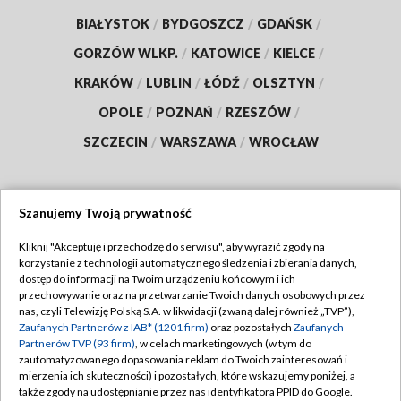
BIAŁYSTOK
/
BYDGOSZCZ
/
GDAŃSK
/
GORZÓW WLKP.
/
KATOWICE
/
KIELCE
/
KRAKÓW
/
LUBLIN
/
ŁÓDŹ
/
OLSZTYN
/
OPOLE
/
POZNAŃ
/
RZESZÓW
/
SZCZECIN
/
WARSZAWA
/
WROCŁAW
Szanujemy Twoją prywatność
Dołącz do nas:
Kliknij "Akceptuję i przechodzę do serwisu", aby wyrazić zgody na
korzystanie z technologii automatycznego śledzenia i zbierania danych,
TVP
dostęp do informacji na Twoim urządzeniu końcowym i ich
Abonament TVP
przechowywanie oraz na przetwarzanie Twoich danych osobowych przez
Regulamin TVP
nas, czyli Telewizję Polską S.A. w likwidacji (zwaną dalej również „TVP”),
Emisja w TVP
Zaufanych Partnerów z IAB* (1201 firm)
oraz pozostałych
Zaufanych
Polityka prywatności
Partnerów TVP (93 firm)
, w celach marketingowych (w tym do
Centrum informacji TVP
Moje zgody
zautomatyzowanego dopasowania reklam do Twoich zainteresowań i
mierzenia ich skuteczności) i pozostałych, które wskazujemy poniżej, a
Naziemna Telewizja Cyfrowa
Pomoc
także zgody na udostępnianie przez nas identyfikatora PPID do Google.