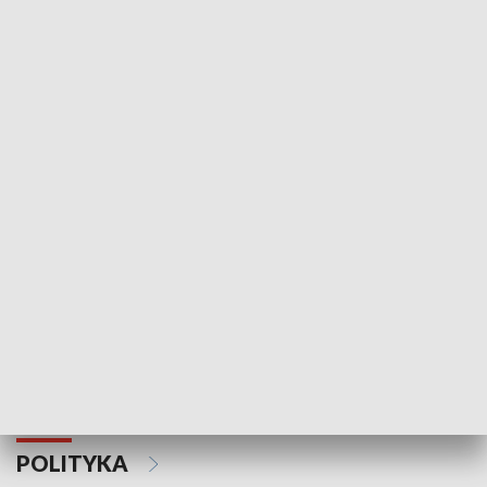
Wejściówka
Zakładka
MNIEJSZOŚCI
Schlesien Journal
POLITYKA