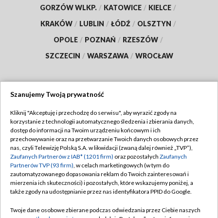
GORZÓW WLKP.
/
KATOWICE
/
KIELCE
/
KRAKÓW
/
LUBLIN
/
ŁÓDŹ
/
OLSZTYN
/
OPOLE
/
POZNAŃ
/
RZESZÓW
/
SZCZECIN
/
WARSZAWA
/
WROCŁAW
Szanujemy Twoją prywatność
Dołącz do nas:
Kliknij "Akceptuję i przechodzę do serwisu", aby wyrazić zgody na
korzystanie z technologii automatycznego śledzenia i zbierania danych,
TVP
dostęp do informacji na Twoim urządzeniu końcowym i ich
Abonament TVP
przechowywanie oraz na przetwarzanie Twoich danych osobowych przez
Regulamin TVP
nas, czyli Telewizję Polską S.A. w likwidacji (zwaną dalej również „TVP”),
Emisja w TVP
Zaufanych Partnerów z IAB* (1201 firm)
oraz pozostałych
Zaufanych
Polityka prywatności
Partnerów TVP (93 firm)
, w celach marketingowych (w tym do
Centrum informacji TVP
Moje zgody
zautomatyzowanego dopasowania reklam do Twoich zainteresowań i
mierzenia ich skuteczności) i pozostałych, które wskazujemy poniżej, a
Naziemna Telewizja Cyfrowa
Pomoc
także zgody na udostępnianie przez nas identyfikatora PPID do Google.
Sklep TVP
Biuro reklamy
Twoje dane osobowe zbierane podczas odwiedzania przez Ciebie naszych
Rada Programowa