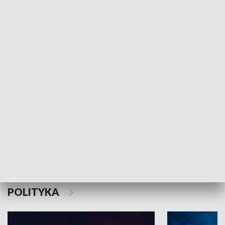
MNIEJSZOŚCI
Schlesien Journal
POLITYKA