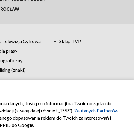
ROCŁAW
 Telewizja Cyfrowa
Sklep TVP
la prasy
tograficzny
sing (znaki)
klamy
Kontakt
rania danych, dostęp do informacji na Twoim urządzeniu
idacji (zwaną dalej również „TVP”),
Zaufanych Partnerów
anego dopasowania reklam do Twoich zainteresowań i
a PPID do Google.