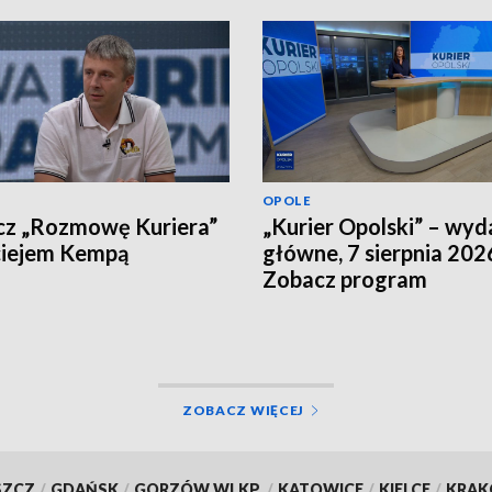
OPOLE
cz „Rozmowę Kuriera”
„Kurier Opolski” – wyd
ciejem Kempą
główne, 7 sierpnia 202
Zobacz program
ZOBACZ WIĘCEJ
SZCZ
/
GDAŃSK
/
GORZÓW WLKP.
/
KATOWICE
/
KIELCE
/
KRA