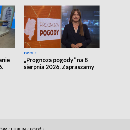
OPOLE
anie
„Prognoza pogody” na 8
6.
sierpnia 2026. Zapraszamy
KÓW
/
LUBLIN
/
ŁÓDŹ
/