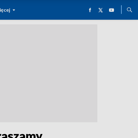
ęcej
raszamy