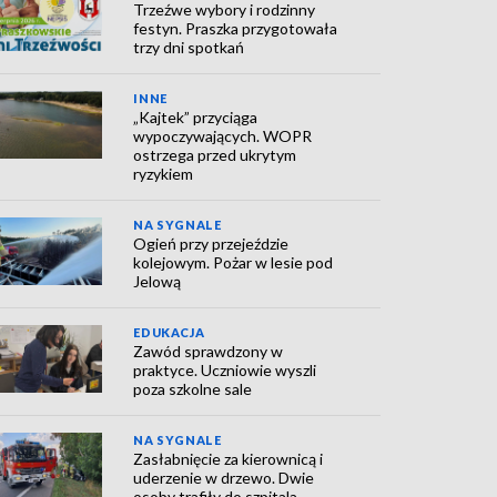
Trzeźwe wybory i rodzinny
festyn. Praszka przygotowała
trzy dni spotkań
INNE
„Kajtek” przyciąga
wypoczywających. WOPR
ostrzega przed ukrytym
ryzykiem
NA SYGNALE
Ogień przy przejeździe
kolejowym. Pożar w lesie pod
Jelową
EDUKACJA
Zawód sprawdzony w
praktyce. Uczniowie wyszli
poza szkolne sale
NA SYGNALE
Zasłabnięcie za kierownicą i
uderzenie w drzewo. Dwie
osoby trafiły do szpitala