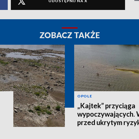
UDOSTĘPNIJ NA X
ZOBACZ TAKŻE
OPOLE
„Kajtek” przyciąga
wypoczywających.
przed ukrytym ryzy