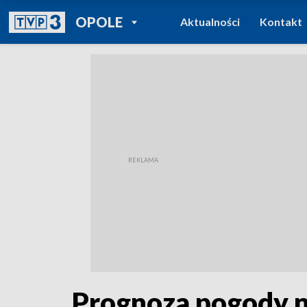
POWRÓT DO
OPOLE
Aktualności
Kontakt
TVP REGIONY
Prognoza pogody n