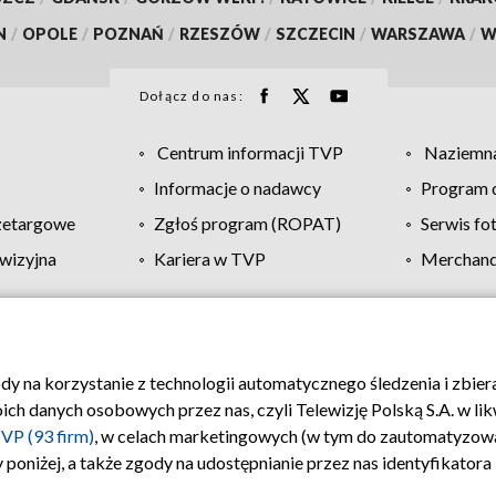
N
/
OPOLE
/
POZNAŃ
/
RZESZÓW
/
SZCZECIN
/
WARSZAWA
/
W
Dołącz do nas:
Centrum informacji TVP
Naziemna
Informacje o nadawcy
Program d
zetargowe
Zgłoś program (ROPAT)
Serwis fo
wizyjna
Kariera w TVP
Merchandi
Polityka prywatności
Moje zgody
Pomoc
Biuro re
ody na korzystanie z technologii automatycznego śledzenia i zbie
 danych osobowych przez nas, czyli Telewizję Polską S.A. w likw
VP (93 firm)
, w celach marketingowych (w tym do zautomatyzow
 poniżej, a także zgody na udostępnianie przez nas identyfikator