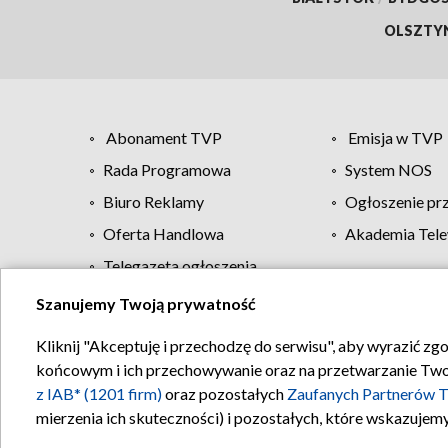
OLSZTY
Abonament TVP
Emisja w TVP
Rada Programowa
System NOS
Biuro Reklamy
Ogłoszenie pr
Oferta Handlowa
Akademia Tele
Telegazeta ogłoszenia
Szanujemy Twoją prywatność
Regulamin TVP
Kliknij "Akceptuję i przechodzę do serwisu", aby wyrazić zg
końcowym i ich przechowywanie oraz na przetwarzanie Twoich
z IAB* (1201 firm)
oraz pozostałych
Zaufanych Partnerów T
mierzenia ich skuteczności) i pozostałych, które wskazujemy