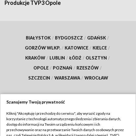
Produkcje TVP3 Opole
BIAŁYSTOK
/
BYDGOSZCZ
/
GDAŃSK
/
GORZÓW WLKP.
/
KATOWICE
/
KIELCE
/
KRAKÓW
/
LUBLIN
/
ŁÓDŹ
/
OLSZTYN
/
OPOLE
/
POZNAŃ
/
RZESZÓW
/
SZCZECIN
/
WARSZAWA
/
WROCŁAW
Szanujemy Twoją prywatność
Dołącz do nas:
Kliknij "Akceptuję i przechodzę do serwisu", aby wyrazić zgody na
korzystanie z technologii automatycznego śledzenia i zbierania danych,
TVP
dostęp do informacji na Twoim urządzeniu końcowym i ich
Abonament TVP
przechowywanie oraz na przetwarzanie Twoich danych osobowych przez
Regulamin TVP
nas, czyli Telewizję Polską S.A. w likwidacji (zwaną dalej również „TVP”),