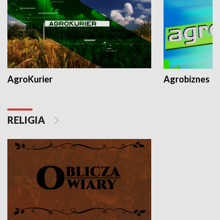
AgroKurier
Agrobiznes
RELIGIA