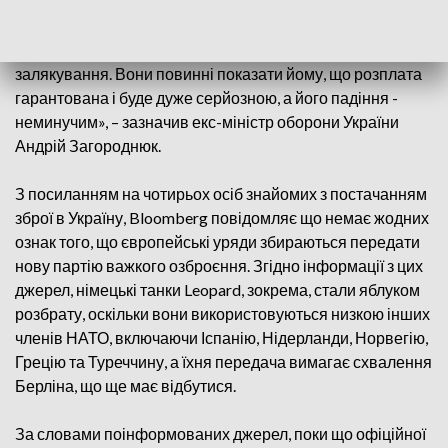
«Звичайно, вони будуть більш обережні. Але люди
повинні прийняти рішення, тому що Путін гратиме з
ядерною палицею, поки він бачить, що вона діє як засіб
залякування. Вони повинні показати йому, що розплата
гарантована і буде дуже серйозною, а його падіння -
неминучим», – зазначив екс-міністр оборони України
Андрій Загороднюк.
З посиланням на чотирьох осіб знайомих з постачанням
зброї в Україну, Bloomberg повідомляє що немає жодних
ознак того, що європейські уряди збираються передати
нову партію важкого озброєння. Згідно інформації з цих
джерел, німецькі танки Leopard, зокрема, стали яблуком
розбрату, оскільки вони використовуються низкою інших
членів НАТО, включаючи Іспанію, Нідерланди, Норвегію,
Грецію та Туреччину, а їхня передача вимагає схвалення
Берліна, що ще має відбутися.
За словами поінформованих джерел, поки що офіційної