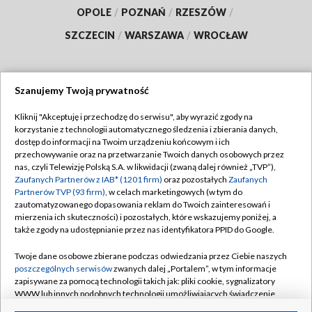
OPOLE
/
POZNAŃ
/
RZESZÓW
/
SZCZECIN
/
WARSZAWA
/
WROCŁAW
Szanujemy Twoją prywatność
Dołącz do nas:
Kliknij "Akceptuję i przechodzę do serwisu", aby wyrazić zgody na
korzystanie z technologii automatycznego śledzenia i zbierania danych,
TVP
dostęp do informacji na Twoim urządzeniu końcowym i ich
Abonament TVP
przechowywanie oraz na przetwarzanie Twoich danych osobowych przez
Regulamin TVP
nas, czyli Telewizję Polską S.A. w likwidacji (zwaną dalej również „TVP”),
Emisja w TVP
Zaufanych Partnerów z IAB* (1201 firm)
Polityka prywatności
oraz pozostałych
Zaufanych
Partnerów TVP (93 firm)
, w celach marketingowych (w tym do
Centrum informacji TVP
Moje zgody
zautomatyzowanego dopasowania reklam do Twoich zainteresowań i
mierzenia ich skuteczności) i pozostałych, które wskazujemy poniżej, a
Naziemna Telewizja Cyfrowa
Pomoc
także zgody na udostępnianie przez nas identyfikatora PPID do Google.
Sklep TVP
Biuro reklamy
Twoje dane osobowe zbierane podczas odwiedzania przez Ciebie naszych
Rada Programowa
poszczególnych serwisów
zwanych dalej „Portalem”, w tym informacje
Kontakt
zapisywane za pomocą technologii takich jak: pliki cookie, sygnalizatory
System NOS
WWW lub innych podobnych technologii umożliwiających świadczenie
dopasowanych i bezpiecznych usług, personalizację treści oraz reklam,
Informacje o nadawcy