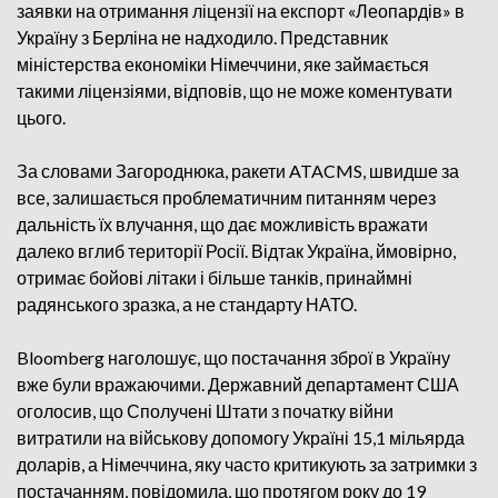
заявки на отримання ліцензії на експорт «Леопардів» в
Україну з Берліна не надходило. Представник
міністерства економіки Німеччини, яке займається
такими ліцензіями, відповів, що не може коментувати
цього.
За словами Загороднюка, ракети ATACMS, швидше за
все, залишається проблематичним питанням через
дальність їх влучання, що дає можливість вражати
далеко вглиб території Росії. Відтак Україна, ймовірно,
отримає бойові літаки і більше танків, принаймні
радянського зразка, а не стандарту НАТО.
Bloomberg наголошує, що постачання зброї в Україну
вже були вражаючими. Державний департамент США
оголосив, що Сполучені Штати з початку війни
витратили на військову допомогу Україні 15,1 мільярда
доларів, а Німеччина, яку часто критикують за затримки з
постачанням, повідомила, що протягом року до 19