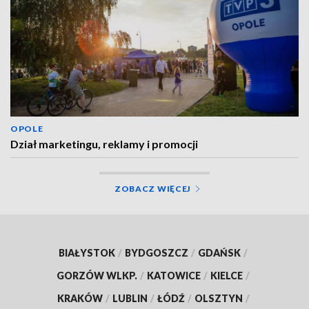
OPOLE
Dział marketingu, reklamy i promocji
ZOBACZ WIĘCEJ
BIAŁYSTOK
/
BYDGOSZCZ
/
GDAŃSK
/
GORZÓW WLKP.
/
KATOWICE
/
KIELCE
/
KRAKÓW
/
LUBLIN
/
ŁÓDŹ
/
OLSZTYN
/