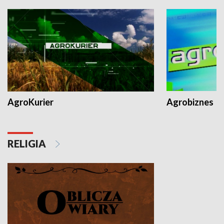
AgroKurier
Agrobiznes
RELIGIA