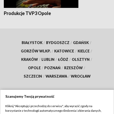
Produkcje TVP3 Opole
BIAŁYSTOK
/
BYDGOSZCZ
/
GDAŃSK
/
GORZÓW WLKP.
/
KATOWICE
/
KIELCE
/
KRAKÓW
/
LUBLIN
/
ŁÓDŹ
/
OLSZTYN
/
OPOLE
/
POZNAŃ
/
RZESZÓW
/
SZCZECIN
/
WARSZAWA
/
WROCŁAW
Szanujemy Twoją prywatność
Dołącz do nas:
Kliknij "Akceptuję i przechodzę do serwisu", aby wyrazić zgody na
korzystanie z technologii automatycznego śledzenia i zbierania danych,
TVP