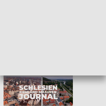
Wejściówka
Zakładka
MNIEJSZOŚCI