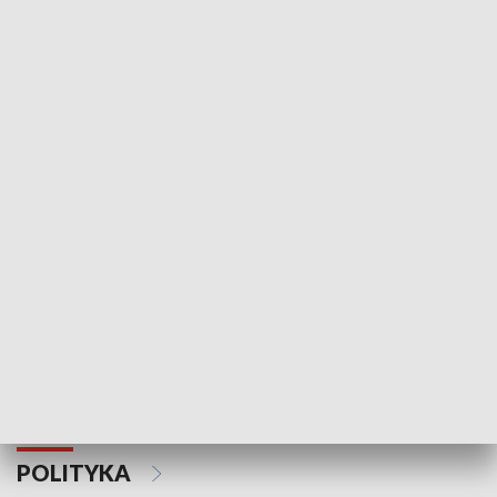
Wejściówka
Zakładka
MNIEJSZOŚCI
Schlesien Journal
POLITYKA