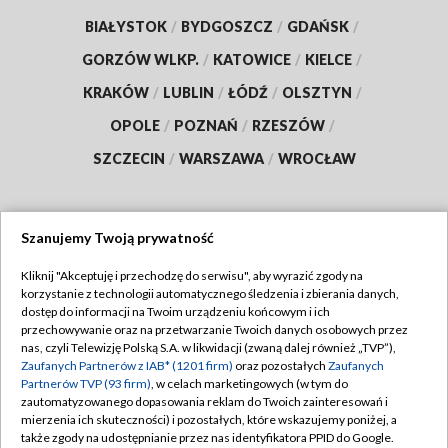
BIAŁYSTOK
/
BYDGOSZCZ
/
GDAŃSK
/
GORZÓW WLKP.
/
KATOWICE
/
KIELCE
/
KRAKÓW
/
LUBLIN
/
ŁÓDŹ
/
OLSZTYN
/
OPOLE
/
POZNAŃ
/
RZESZÓW
/
SZCZECIN
/
WARSZAWA
/
WROCŁAW
Szanujemy Twoją prywatność
Dołącz do nas:
Kliknij "Akceptuję i przechodzę do serwisu", aby wyrazić zgody na
korzystanie z technologii automatycznego śledzenia i zbierania danych,
TVP
dostęp do informacji na Twoim urządzeniu końcowym i ich
Abonament TVP
przechowywanie oraz na przetwarzanie Twoich danych osobowych przez
Regulamin TVP
nas, czyli Telewizję Polską S.A. w likwidacji (zwaną dalej również „TVP”),
Emisja w TVP
Zaufanych Partnerów z IAB* (1201 firm)
oraz pozostałych
Zaufanych
Polityka prywatności
Partnerów TVP (93 firm)
, w celach marketingowych (w tym do
Centrum informacji TVP
Moje zgody
zautomatyzowanego dopasowania reklam do Twoich zainteresowań i
mierzenia ich skuteczności) i pozostałych, które wskazujemy poniżej, a
Naziemna Telewizja Cyfrowa
Pomoc
także zgody na udostępnianie przez nas identyfikatora PPID do Google.