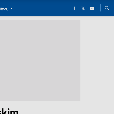
ęcej
skim