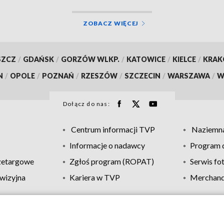
ZOBACZ WIĘCEJ
SZCZ
/
GDAŃSK
/
GORZÓW WLKP.
/
KATOWICE
/
KIELCE
/
KRA
N
/
OPOLE
/
POZNAŃ
/
RZESZÓW
/
SZCZECIN
/
WARSZAWA
/
W
Dołącz do nas:
Centrum informacji TVP
Naziemna
Informacje o nadawcy
Program d
zetargowe
Zgłoś program (ROPAT)
Serwis fo
wizyjna
Kariera w TVP
Merchandi