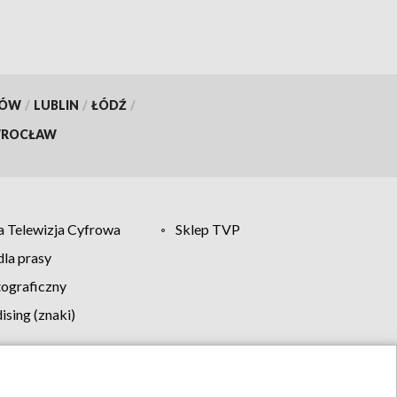
KÓW
/
LUBLIN
/
ŁÓDŹ
/
ROCŁAW
 Telewizja Cyfrowa
Sklep TVP
la prasy
tograficzny
sing (znaki)