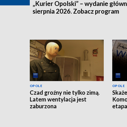
„Kurier Opolski” – wydanie główn
sierpnia 2026. Zobacz program
OPOLE
OPOLE
Czad groźny nie tylko zimą.
Skaże
Latem wentylacja jest
Komo
zaburzona
etap