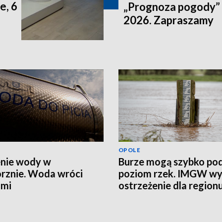
e, 6
„Prognoza pogody” n
2026. Zapraszamy
OPOLE
nie wody w
Burze mogą szybko po
rznie. Woda wróci
poziom rzek. IMGW wy
ami
ostrzeżenie dla region