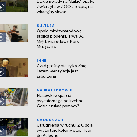
Dzikie porady na "dzikie" opały.
Zwierzęta w ZOO z recptą na
wkacyjny skwar
KULTURA
Opole międzynarodową
stolicą piosenki. Trwa 36.
Międzynarodowy Kurs
Muzyczny.
INNE
Czad groźny nie tylko zimą.
Latem wentylacja jest
zaburzona
NAUKA I ZDROWIE
Placówki wsparcia
psychicznego potrzebne.
Gdzie szukać pomocy?
NA DROGACH
Utrudnienia w ruchu. Z Opola
wystartuje kolejny etap Tour
de Pologne