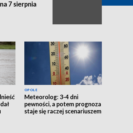
a 7 sierpnia
OPOLE
dnieść
Meteorolog: 3-4 dni
dał
pewności, a potem prognoza
u
staje się raczej scenariuszem