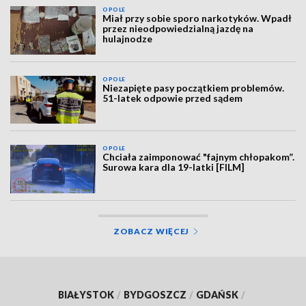
OPOLE
Miał przy sobie sporo narkotyków. Wpadł
przez nieodpowiedzialną jazdę na
hulajnodze
OPOLE
Niezapięte pasy początkiem problemów.
51-latek odpowie przed sądem
OPOLE
Chciała zaimponować "fajnym chłopakom”.
Surowa kara dla 19-latki [FILM]
ZOBACZ WIĘCEJ
BIAŁYSTOK
/
BYDGOSZCZ
/
GDAŃSK
/