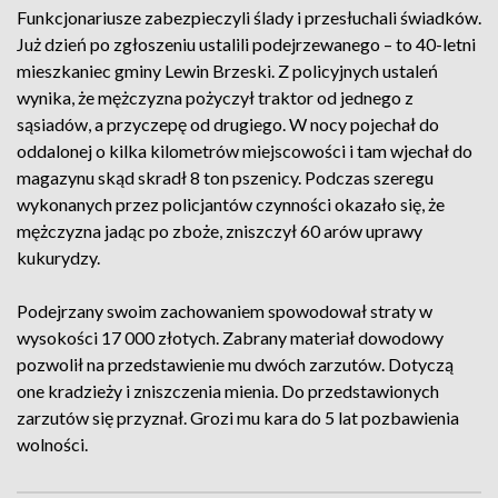
Funkcjonariusze zabezpieczyli ślady i przesłuchali świadków.
Już dzień po zgłoszeniu ustalili podejrzewanego – to 40-letni
mieszkaniec gminy Lewin Brzeski. Z policyjnych ustaleń
wynika, że mężczyzna pożyczył traktor od jednego z
sąsiadów, a przyczepę od drugiego. W nocy pojechał do
oddalonej o kilka kilometrów miejscowości i tam wjechał do
magazynu skąd skradł 8 ton pszenicy. Podczas szeregu
wykonanych przez policjantów czynności okazało się, że
mężczyzna jadąc po zboże, zniszczył 60 arów uprawy
kukurydzy.
Podejrzany swoim zachowaniem spowodował straty w
wysokości 17 000 złotych. Zabrany materiał dowodowy
pozwolił na przedstawienie mu dwóch zarzutów. Dotyczą
one kradzieży i zniszczenia mienia. Do przedstawionych
zarzutów się przyznał. Grozi mu kara do 5 lat pozbawienia
wolności.