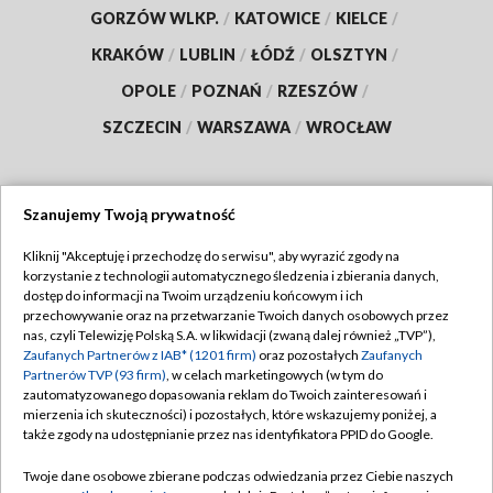
GORZÓW WLKP.
/
KATOWICE
/
KIELCE
/
KRAKÓW
/
LUBLIN
/
ŁÓDŹ
/
OLSZTYN
/
OPOLE
/
POZNAŃ
/
RZESZÓW
/
SZCZECIN
/
WARSZAWA
/
WROCŁAW
Szanujemy Twoją prywatność
Dołącz do nas:
Kliknij "Akceptuję i przechodzę do serwisu", aby wyrazić zgody na
korzystanie z technologii automatycznego śledzenia i zbierania danych,
TVP
dostęp do informacji na Twoim urządzeniu końcowym i ich
Abonament TVP
przechowywanie oraz na przetwarzanie Twoich danych osobowych przez
Regulamin TVP
nas, czyli Telewizję Polską S.A. w likwidacji (zwaną dalej również „TVP”),
Emisja w TVP
Polityka prywatności
Zaufanych Partnerów z IAB* (1201 firm)
oraz pozostałych
Zaufanych
Partnerów TVP (93 firm)
, w celach marketingowych (w tym do
Centrum informacji TVP
Moje zgody
zautomatyzowanego dopasowania reklam do Twoich zainteresowań i
mierzenia ich skuteczności) i pozostałych, które wskazujemy poniżej, a
Naziemna Telewizja Cyfrowa
Pomoc
także zgody na udostępnianie przez nas identyfikatora PPID do Google.
Sklep TVP
Biuro reklamy
Twoje dane osobowe zbierane podczas odwiedzania przez Ciebie naszych
Rada Programowa