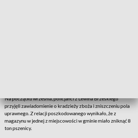
Fot. KPP Brzeg
Do 5 lat więzienia grozi 40-letniemu mężczyźnie,
który jest podejrzewany o kradzież 8 ton zboża i
zniszczenie 60 arów uprawy rolnej.
Na początku września, policjanci z Lewina Brzeskiego
przyjęli zawiadomienie o kradzieży zboża i zniszczeniu pola
uprawnego. Z relacji poszkodowanego wynikało, że z
magazynu w jednej z miejscowości w gminie miało zniknąć 8
ton pszenicy.