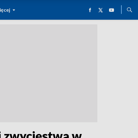
ęcej
ni zwycięstwa w