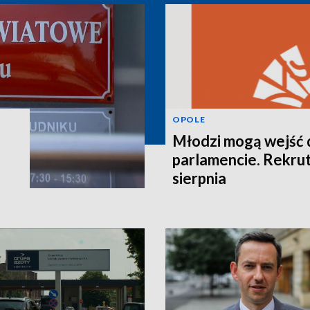
OPOLE
Młodzi mogą wejść 
parlamencie. Rekrut
sierpnia