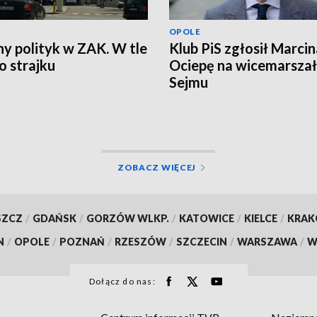
OPOLE
ny polityk w ZAK. W tle
Klub PiS zgłosił Marcin
 strajku
Ociepę na wicemarsza
Sejmu
ZOBACZ WIĘCEJ
SZCZ
/
GDAŃSK
/
GORZÓW WLKP.
/
KATOWICE
/
KIELCE
/
KRA
N
/
OPOLE
/
POZNAŃ
/
RZESZÓW
/
SZCZECIN
/
WARSZAWA
/
W
Dołącz do nas: