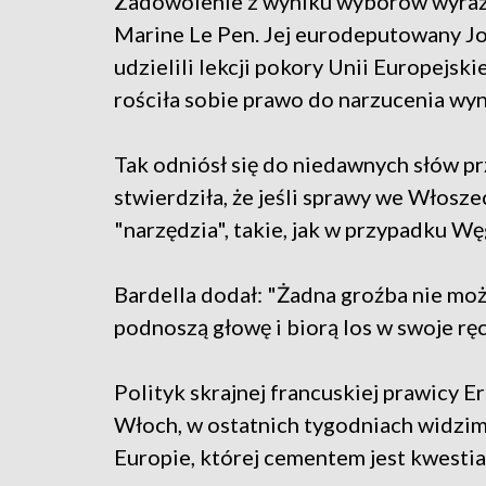
Zadowolenie z wyniku wyborów wyrazi
Marine Le Pen. Jej eurodeputowany Jo
udzielili lekcji pokory Unii Europejski
rościła sobie prawo do narzucenia wy
Tak odniósł się do niedawnych słów pr
stwierdziła, że jeśli sprawy we Włosz
"narzędzia", takie, jak w przypadku Węg
Bardella dodał: "Żadna groźba nie mo
podnoszą głowę i biorą los w swoje ręc
Polityk skrajnej francuskiej prawicy 
Włoch, w ostatnich tygodniach widzim
Europie, której cementem jest kwestia