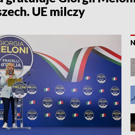
ech. UE milczy
N