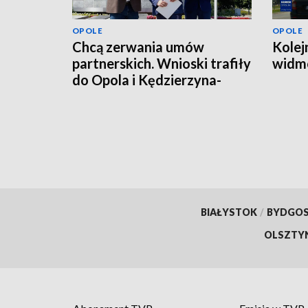
OPOLE
OPOLE
Chcą zerwania umów
Kolej
partnerskich. Wnioski trafiły
widmo
do Opola i Kędzierzyna-
Koźla
BIAŁYSTOK
/
BYDGO
OLSZTY