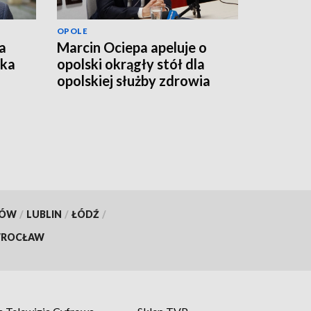
OPOLE
a
Marcin Ociepa apeluje o
łka
opolski okrągły stół dla
opolskiej służby zdrowia
KÓW
/
LUBLIN
/
ŁÓDŹ
/
ROCŁAW