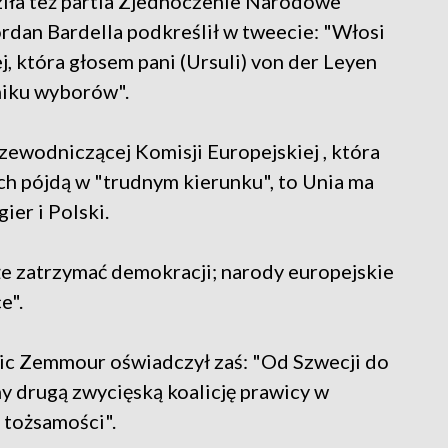
ła też partia Zjednoczenie Narodowe
rdan Bardella podkreślił w tweecie: "Włosi
ej, która głosem pani (Ursuli) von der Leyen
niku wyborów".
zewodniczącej Komisji Europejskiej , która
ech pójdą w "trudnym kierunku", to Unia ma
ier i Polski.
że zatrzymać demokracji; narody europejskie
e".
Eric Zemmour oświadczył zaś: "Od Szwecji do
y drugą zwycięską koalicję prawicy w
 tożsamości".