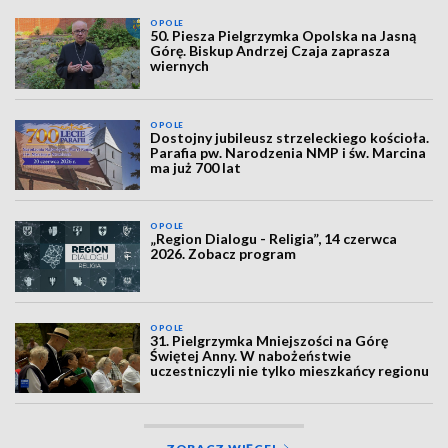
OPOLE
50. Piesza Pielgrzymka Opolska na Jasną
Górę. Biskup Andrzej Czaja zaprasza
wiernych
OPOLE
Dostojny jubileusz strzeleckiego kościoła.
Parafia pw. Narodzenia NMP i św. Marcina
ma już 700 lat
OPOLE
„Region Dialogu - Religia”, 14 czerwca
2026. Zobacz program
OPOLE
31. Pielgrzymka Mniejszości na Górę
Świętej Anny. W nabożeństwie
uczestniczyli nie tylko mieszkańcy regionu