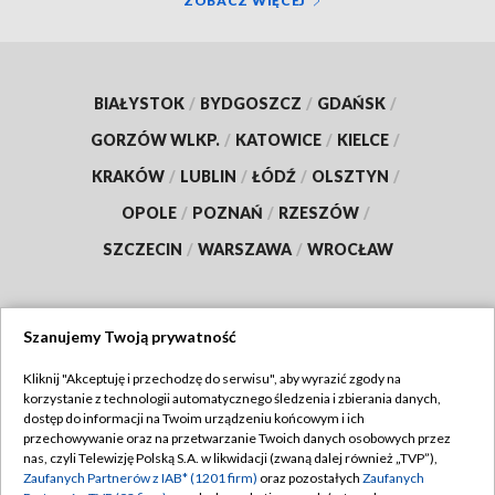
ZOBACZ WIĘCEJ
BIAŁYSTOK
/
BYDGOSZCZ
/
GDAŃSK
/
GORZÓW WLKP.
/
KATOWICE
/
KIELCE
/
KRAKÓW
/
LUBLIN
/
ŁÓDŹ
/
OLSZTYN
/
OPOLE
/
POZNAŃ
/
RZESZÓW
/
SZCZECIN
/
WARSZAWA
/
WROCŁAW
Szanujemy Twoją prywatność
Dołącz do nas:
Kliknij "Akceptuję i przechodzę do serwisu", aby wyrazić zgody na
korzystanie z technologii automatycznego śledzenia i zbierania danych,
TVP
dostęp do informacji na Twoim urządzeniu końcowym i ich
Abonament TVP
przechowywanie oraz na przetwarzanie Twoich danych osobowych przez
Regulamin TVP
nas, czyli Telewizję Polską S.A. w likwidacji (zwaną dalej również „TVP”),
Emisja w TVP
Zaufanych Partnerów z IAB* (1201 firm)
oraz pozostałych
Zaufanych
Polityka prywatności