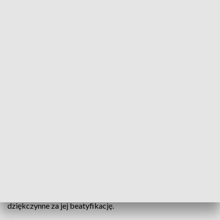
Uroczystości dziękczynne za beatyfikację bł. s. Edelburgis. Była ochrzczona w
miejscowym kościele
Opiekowała się potrzebującymi. W czasie II wojny światowej
podzieliła los wielu kobiet - kilkukrotnie brutalnie
zgwałcona, a następnie zamordowana. Błogosławiona
siostra Edelburgis pochodziła z Opolszczyzny. Dziś w
kościele, w którym przyjęła chrzest odbyły się uroczystości
dziękczynne za jej beatyfikację.