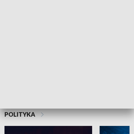
MNIEJSZOŚCI
Schlesien Journal
POLITYKA