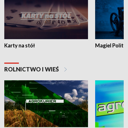
Karty na stół
Magiel Polity
ROLNICTWO I WIEŚ