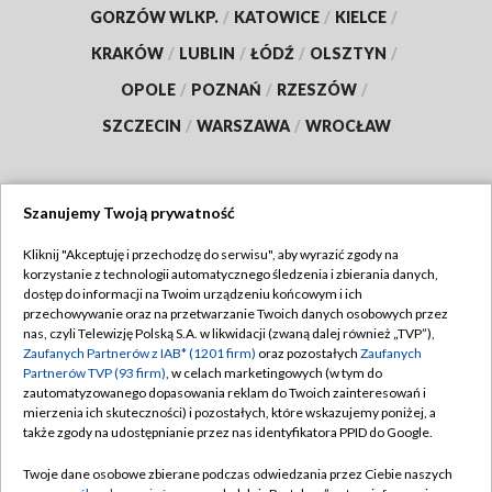
GORZÓW WLKP.
/
KATOWICE
/
KIELCE
/
KRAKÓW
/
LUBLIN
/
ŁÓDŹ
/
OLSZTYN
/
OPOLE
/
POZNAŃ
/
RZESZÓW
/
SZCZECIN
/
WARSZAWA
/
WROCŁAW
Szanujemy Twoją prywatność
Dołącz do nas:
Kliknij "Akceptuję i przechodzę do serwisu", aby wyrazić zgody na
korzystanie z technologii automatycznego śledzenia i zbierania danych,
TVP
dostęp do informacji na Twoim urządzeniu końcowym i ich
Abonament TVP
przechowywanie oraz na przetwarzanie Twoich danych osobowych przez
Regulamin TVP
nas, czyli Telewizję Polską S.A. w likwidacji (zwaną dalej również „TVP”),
Emisja w TVP
Zaufanych Partnerów z IAB* (1201 firm)
oraz pozostałych
Zaufanych
Polityka prywatności
Partnerów TVP (93 firm)
, w celach marketingowych (w tym do
Centrum informacji TVP
Moje zgody
zautomatyzowanego dopasowania reklam do Twoich zainteresowań i
mierzenia ich skuteczności) i pozostałych, które wskazujemy poniżej, a
Naziemna Telewizja Cyfrowa
Pomoc
także zgody na udostępnianie przez nas identyfikatora PPID do Google.
Sklep TVP
Biuro reklamy
Twoje dane osobowe zbierane podczas odwiedzania przez Ciebie naszych
Rada Programowa