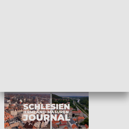
Wejściówka
Zakładka
MNIEJSZOŚCI