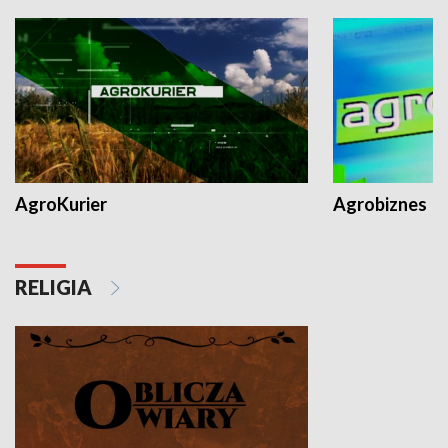
AgroKurier
Agrobiznes
RELIGIA