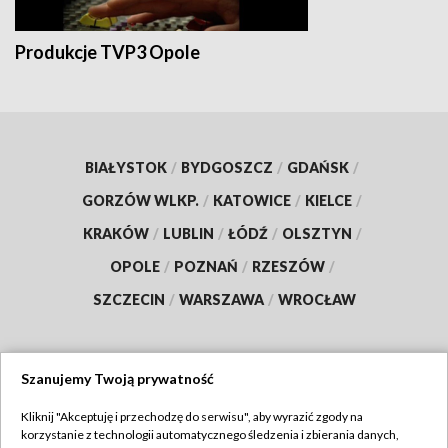
Produkcje TVP3 Opole
BIAŁYSTOK
/
BYDGOSZCZ
/
GDAŃSK
/
GORZÓW WLKP.
/
KATOWICE
/
KIELCE
/
KRAKÓW
/
LUBLIN
/
ŁÓDŹ
/
OLSZTYN
/
OPOLE
/
POZNAŃ
/
RZESZÓW
/
SZCZECIN
/
WARSZAWA
/
WROCŁAW
Szanujemy Twoją prywatność
Dołącz do nas:
Kliknij "Akceptuję i przechodzę do serwisu", aby wyrazić zgody na
korzystanie z technologii automatycznego śledzenia i zbierania danych,
TVP