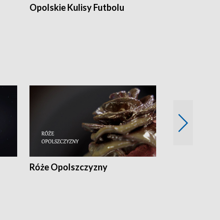
Opolskie Kulisy Futbolu
Złote chwile
sportu
Róże Opolszczyzny
Czas report