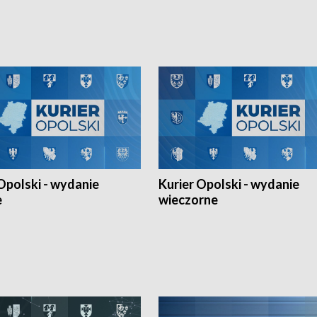
Ligi Narodów. Rywalizacja
opolskich wątków.
ę w węgierskim Szolnok.
Opolski - wydanie
Kurier Opolski - wydanie
e
wieczorne