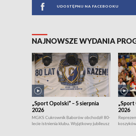
UDOSTĘPNIJ NA FACEBOOKU
NAJNOWSZE WYDANIA PR
„Sport Opolski” – 5 sierpnia
„Sport 
2026
2026
MGKS Cukrownik Baborów obchodził 80-
Reprezent
lecie istnienia klubu. Wyjątkowy jubileusz
koszyków
odbył się na sportowo. W programie
Kowalczy
również o turnieju eliminacyjnym
składzie 