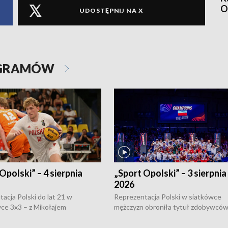
O
UDOSTĘPNIJ NA X
OGRAMÓW
Opolski” – 4 sierpnia
„Sport Opolski” – 3 sierpnia
2026
acja Polski do lat 21 w
Reprezentacja Polski w siatkówce
ce 3x3 – z Mikołajem
mężczyzn obroniła tytuł zdobywców 
kiem z opolskiego AZS-u w
Narodów. W finale pokonali Amery
- wygrała dwa z trzech turniejów
po tie-breaku. W meczu nie zabrakł