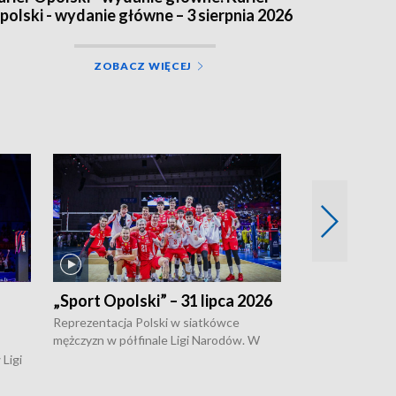
polski - wydanie główne – 3 sierpnia 2026
ZOBACZ WIĘCEJ
„Sport Opolski” – 31 lipca 2026
„Sport Opolsk
Reprezentacja Polski w siatkówce
W poniedziałek 
mężczyzn w półfinale Ligi Narodów. W
edycja Tour de 
meczu ćwierćfinałowym tych rozgrywek,
opolskie będzie 
Ligi
Biało-Czerwoni pokonali w chińskim
swojego repreze
kanów
Ningbo Ukraińców w czterech setach.
kluczborczanin P
o