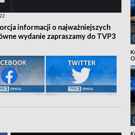
022
orcja informacji o najważniejszych
główne wydanie zapraszamy do TVP3
K
O
K