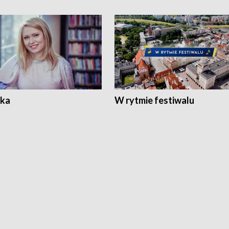
ka
W rytmie festiwalu