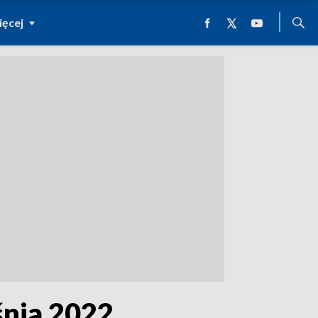
ęcej
śnia 2022