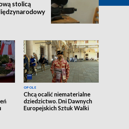
wą stolicą
 Międzynarodowy
OPOLE
Chcą ocalić niematerialne
zeń
dziedzictwo. Dni Dawnych
u
Europejskich Sztuk Walki