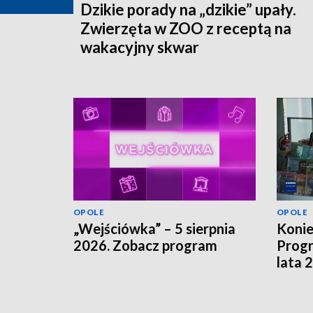
Dzikie porady na „dzikie” upały.
Zwierzęta w ZOO z receptą na
wakacyjny skwar
OPOLE
OPOLE
„Wejściówka” – 5 sierpnia
Koni
2026. Zobacz program
Progr
lata 
szuka
finan