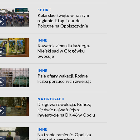
SPORT
Kolarskie święto w naszym
regionie. Etap Tour de
Pologne na Opolszczyźnie
INNE
Kawałek ziemi dla każdego.
Miejski sad w Głogówku
owocuje
INNE
Psie ofiary wakacji. Rośnie
liczba porzuconych zwierząt
NA DROGACH
Drogowa rewolucja. Kończą
się dwie najważniejsze
inwestycje na DK 46 w Opolu
INNE
Na tropie ramienic. Opolska
kamionka przyciąga