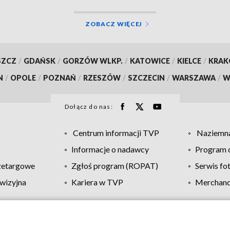
ZOBACZ WIĘCEJ
SZCZ
/
GDAŃSK
/
GORZÓW WLKP.
/
KATOWICE
/
KIELCE
/
KRA
N
/
OPOLE
/
POZNAŃ
/
RZESZÓW
/
SZCZECIN
/
WARSZAWA
/
W
Dołącz do nas:
Centrum informacji TVP
Naziemna
Informacje o nadawcy
Program d
zetargowe
Zgłoś program (ROPAT)
Serwis fo
wizyjna
Kariera w TVP
Merchandi