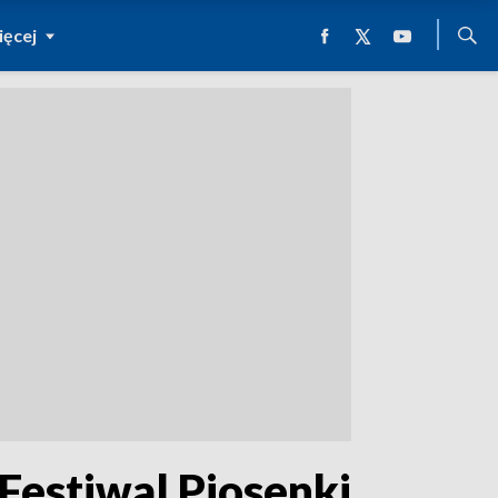
ęcej
Festiwal Piosenki