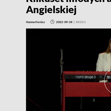
Angielskiej
Hanna Honisz
2022-09-24
|
BRZEG