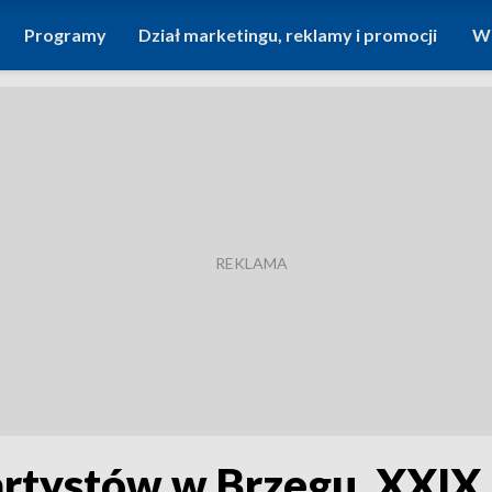
Programy
Dział marketingu, reklamy i promocji
Wi
artystów w Brzegu. XXIX 