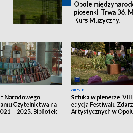
Opole międzynarodo
piosenki. Trwa 36.
Kurs Muzyczny.
OPOLE
ec Narodowego
Sztuka w plenerze. VIII
amu Czytelnictwa na
edycja Festiwalu Zdar
2021 – 2025. Biblioteki
Artystycznych w Opol
ją innych źródeł
sowania