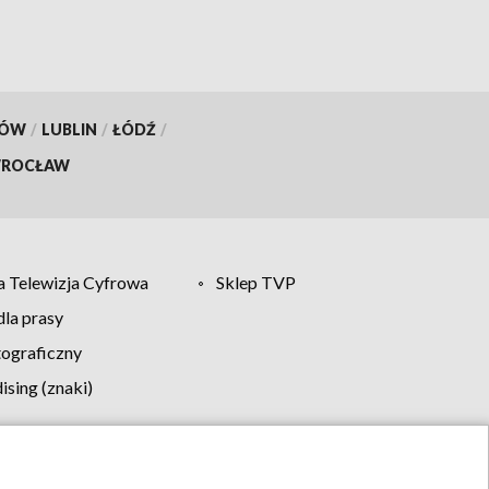
KÓW
/
LUBLIN
/
ŁÓDŹ
/
ROCŁAW
 Telewizja Cyfrowa
Sklep TVP
la prasy
tograficzny
sing (znaki)