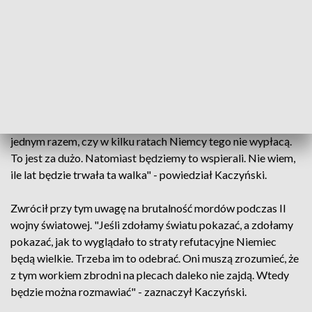
Zapowiedział, że strona Polska "już bardzo niedługo"
wystosuje notę dyplomatyczną w tej sprawie. "Idziemy ta
drogą. To jest początek drogi, ona nie będzie łatwa. Ale jeżeli
będziemy twardzi i konsekwentni to Niemcy w pewnym
momencie zrozumieją, że nie mają wyjścia. Wtedy się zaczną
rozmowy. (...) To wyegzekwujemy" - mówił Kaczyński.
Jego zdaniem wypłaty reparacji będą trwały wiele lat. "Za
jednym razem, czy w kilku ratach Niemcy tego nie wypłacą.
To jest za dużo. Natomiast będziemy to wspierali. Nie wiem,
ile lat będzie trwała ta walka" - powiedział Kaczyński.
Zwrócił przy tym uwagę na brutalność mordów podczas II
wojny światowej. "Jeśli zdołamy światu pokazać, a zdołamy
pokazać, jak to wyglądało to straty refutacyjne Niemiec
będą wielkie. Trzeba im to odebrać. Oni muszą zrozumieć, że
z tym workiem zbrodni na plecach daleko nie zajdą. Wtedy
będzie można rozmawiać" - zaznaczył Kaczyński.