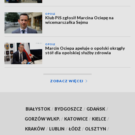
OPOLE
Klub PiS zgłosił Marcina Ociepę na
wicemarszałka Sejmu
OPOLE
Marcin Ociepa apeluje o opolski okrągły
stół dla opolskiej służby zdrowia
ZOBACZ WIĘCEJ
BIAŁYSTOK
/
BYDGOSZCZ
/
GDAŃSK
/
GORZÓW WLKP.
/
KATOWICE
/
KIELCE
/
KRAKÓW
/
LUBLIN
/
ŁÓDŹ
/
OLSZTYN
/