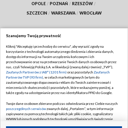
OPOLE
/
POZNAŃ
/
RZESZÓW
/
SZCZECIN
/
WARSZAWA
/
WROCŁAW
Szanujemy Twoją prywatność
Dołącz do nas:
Kliknij "Akceptuję i przechodzę do serwisu", aby wyrazić zgody na
korzystanie z technologii automatycznego śledzenia i zbierania danych,
TVP
dostęp do informacji na Twoim urządzeniu końcowym i ich
Abonament TVP
przechowywanie oraz na przetwarzanie Twoich danych osobowych przez
Regulamin TVP
nas, czyli Telewizję Polską S.A. w likwidacji (zwaną dalej również „TVP”),
Emisja w TVP
Polityka prywatności
Zaufanych Partnerów z IAB* (1201 firm)
oraz pozostałych
Zaufanych
Partnerów TVP (93 firm)
, w celach marketingowych (w tym do
Centrum informacji TVP
Moje zgody
zautomatyzowanego dopasowania reklam do Twoich zainteresowań i
mierzenia ich skuteczności) i pozostałych, które wskazujemy poniżej, a
Naziemna Telewizja Cyfrowa
Pomoc
także zgody na udostępnianie przez nas identyfikatora PPID do Google.
Sklep TVP
Biuro reklamy
Twoje dane osobowe zbierane podczas odwiedzania przez Ciebie naszych
Rada Programowa
Kontakt
poszczególnych serwisów
zwanych dalej „Portalem”, w tym informacje
zapisywane za pomocą technologii takich jak: pliki cookie, sygnalizatory
System NOS
WWW lub innych podobnych technologii umożliwiających świadczenie
dopasowanych i bezpiecznych usług, personalizację treści oraz reklam,
Informacje o nadawcy
Kanały